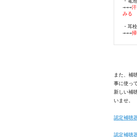
・電池
→→→
汗
みる
・耳栓
→→→
掃
また、補
事に使っ
新しい補
いませ。
認定補聴
認定補聴