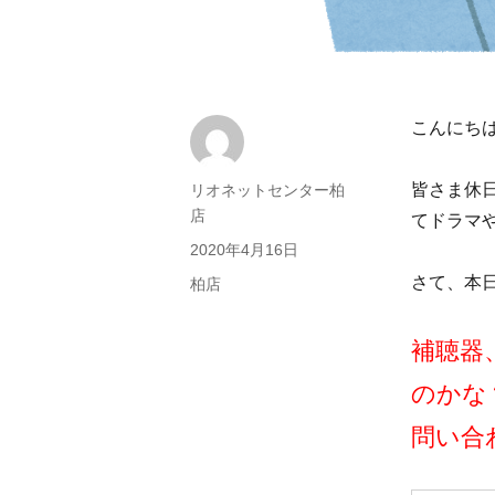
こんにち
皆さま休日
投
リオネットセンター柏
稿
店
てドラマ
者
投
2020年4月16日
稿
さて、本
カ
柏店
日:
テ
ゴ
補聴器
リ
ー
のかな
問い合