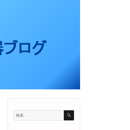
検
検
索
索
対