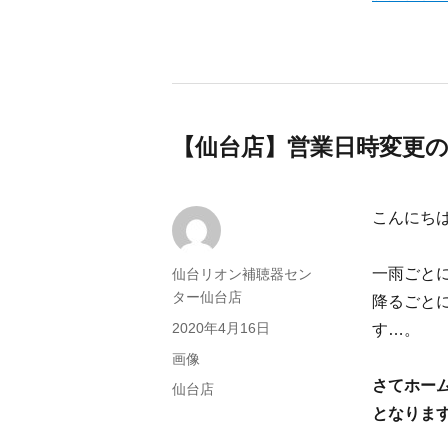
【仙台店】営業日時変更
こんにち
一雨ごと
投
仙台リオン補聴器セン
稿
ター仙台店
降るごと
者
投
2020年4月16日
す…。
稿
フ
画像
日:
ォ
さてホー
カ
仙台店
ー
テ
となりま
マ
ゴ