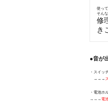
使って
修
き
●音が
・スイッ
→→→
・電池ホ
→→→
電