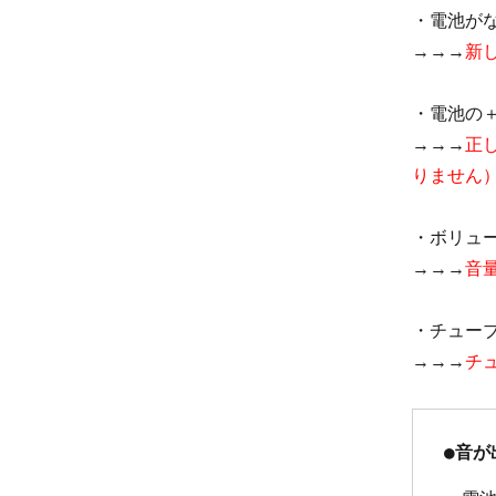
・電池が
→→→
新
・電池の
→→→
正
りません
・ボリュ
→→→
音
・チュー
→→→
チ