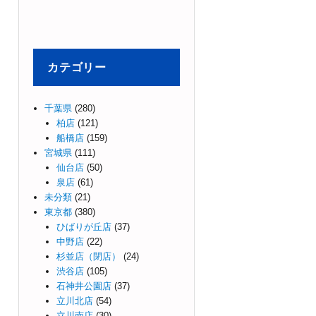
カテゴリー
千葉県
(280)
柏店
(121)
船橋店
(159)
宮城県
(111)
仙台店
(50)
泉店
(61)
未分類
(21)
東京都
(380)
ひばりが丘店
(37)
中野店
(22)
杉並店（閉店）
(24)
渋谷店
(105)
石神井公園店
(37)
立川北店
(54)
立川南店
(30)