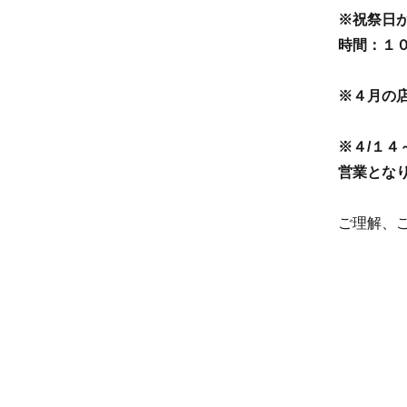
ッ
リ
※祝祭日
ト
ー
時間：１
※４月の店
※４/１４
営業と
な
ご理解、