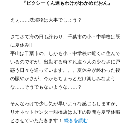
『ピクシーくん達もわけがわかめだおん』
えぇ……洗濯物は大事でしょう？
さてさて海の日も終わり、千葉市の小・中学校は既
に夏休み!!
平山は千葉市の、しかも小・中学校の近くに住んで
いるのですが、出勤する時すれ違う人の少なさに戸
惑う日々を送っています。。。夏休みが終わった後
の賑やかさが、今からちょっとだけ楽しみなよう
な……そうでもないような……？
そんなわけで少し気が早いような感じもしますが、
リオネットセンター船橋店は以下の期間を夏季休暇
とさせていただきます！
“【船橋店】束の間の晴れ間♪” の
続きを読む