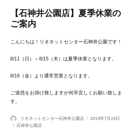
【石神井公園店】夏季休業の
ご案内
こんにちは！リオネットセンター石神井公園です！
8/11（日）～8/15（木）は夏季休業となります。
8/16（金）より通常営業となります。
ご迷惑をお掛け致しますが何卒宜しくお願い致しま
す。
投
リオネットセンター石神井公園店
投
2019年7月24日
カ
石神井公園店
稿
稿
テ
者
日: