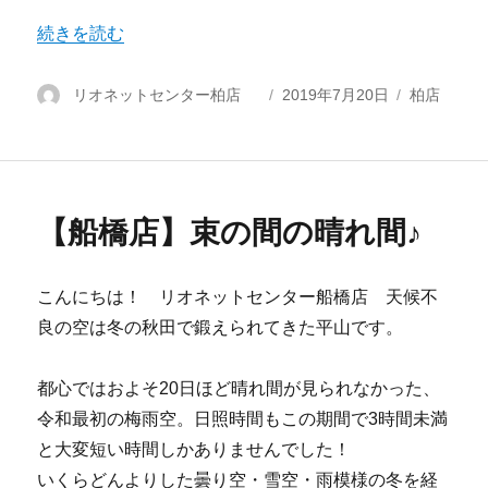
“【柏店】乾燥ケースのご案内” の
続きを読む
投
リオネットセンター柏店
投
2019年7月20日
カ
柏店
稿
稿
テ
者
日:
ゴ
リ
ー
【船橋店】束の間の晴れ間♪
こんにちは！ リオネットセンター船橋店 天候不
良の空は冬の秋田で鍛えられてきた平山です。
都心ではおよそ20日ほど晴れ間が見られなかった、
令和最初の梅雨空。日照時間もこの期間で3時間未満
と大変短い時間しかありませんでした！
いくらどんよりした曇り空・雪空・雨模様の冬を経