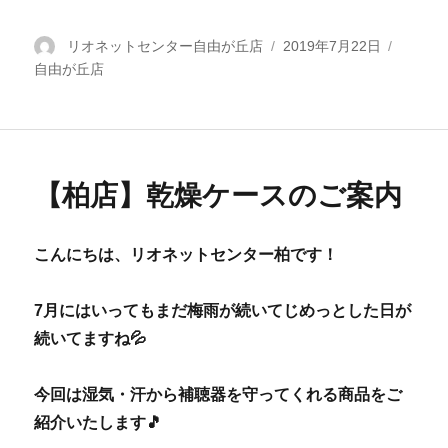
投
リオネットセンター自由が丘店
投
2019年7月22日
カ
自由が丘店
稿
稿
テ
者
日:
ゴ
リ
ー
【柏店】乾燥ケースのご案内
こんにちは、リオネットセンター柏です！
7月にはいってもまだ梅雨が続いてじめっとした日が
続いてますね💦
今回は湿気・汗から補聴器を守ってくれる商品をご
紹介いたします🎵