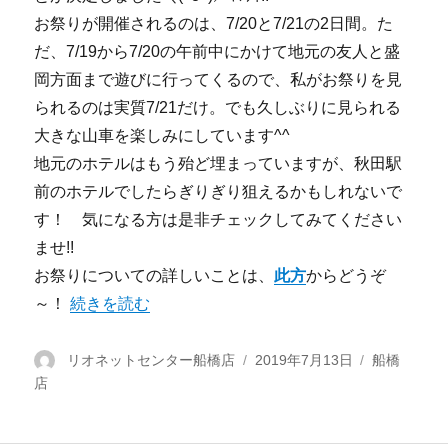
お祭りが開催されるのは、7/20と7/21の2日間。た
だ、7/19から7/20の午前中にかけて地元の友人と盛
岡方面まで遊びに行ってくるので、私がお祭りを見
られるのは実質7/21だけ。でも久しぶりに見られる
大きな山車を楽しみにしています^^
地元のホテルはもう殆ど埋まっていますが、秋田駅
前のホテルでしたらぎりぎり狙えるかもしれないで
す！ 気になる方は是非チェックしてみてください
ませ!!
お祭りについての詳しいことは、
此方
からどうぞ
～！
“【船橋店】われは海の子” の
続きを読む
投
リオネットセンター船橋店
投
2019年7月13日
カ
船橋
店
稿
稿
テ
者
日:
ゴ
リ