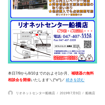
本日7/9から8/10までのおよそ1か月、
補聴器の無料
相談会を開催
いたします＼(^o^)／
“【船橋店】無料相談会、
続きを読む
投
リオネットセンター船橋店
投
2019年7月9日
カ
船橋店
稿
稿
テ
者
日:
ゴ