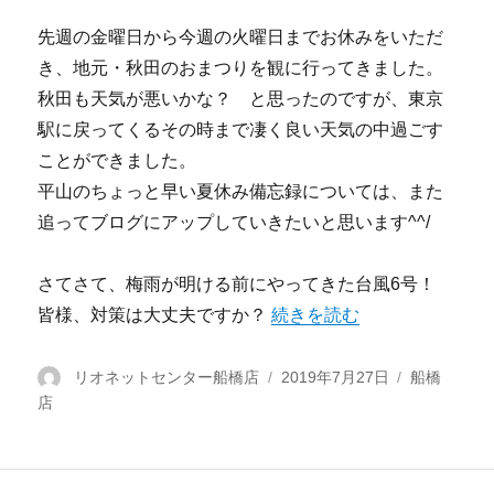
先週の金曜日から今週の火曜日までお休みをいただ
き、地元・秋田のおまつりを観に行ってきました。
秋田も天気が悪いかな？ と思ったのですが、東京
駅に戻ってくるその時まで凄く良い天気の中過ごす
ことができました。
平山のちょっと早い夏休み備忘録については、また
追ってブログにアップしていきたいと思います^^/
さてさて、梅雨が明ける前にやってきた台風6号！
皆様、対策は大丈夫ですか？
“【船橋店】台風にご用心!?”
続きを読む
投
リオネットセンター船橋店
投
2019年7月27日
カ
船橋
店
稿
稿
テ
者
日:
ゴ
リ
ー