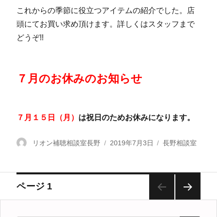
これからの季節に役立つアイテムの紹介でした。店
頭にてお買い求め頂けます。詳しくはスタッフまで
どうぞ!!
７月のお休みのお知らせ
７月１５日（月）
は祝日のためお休みになります。
投
リオン補聴相談室長野
投
2019年7月3日
カ
長野相談室
稿
稿
テ
者
日:
ゴ
リ
投
ページ
1
ー
次の
稿
ペー