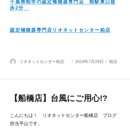
千葉県柏市の認定補聴器専門店 柏駅東口徒
歩2分
認定補聴器専門店リオネットセンター柏店
投
リオネットセンター柏店
投
2019年7月29日
カ
柏店
稿
稿
テ
者
日:
ゴ
リ
ー
【船橋店】台風にご用心!?
こんにちは！ リオネットセンター船橋店 ブログ
担当平山です。