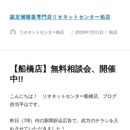
認定補聴器専門店リオネットセンター柏店
投
リオネットセンター柏店
投
2019年7月11日
カ
柏店
稿
稿
テ
者
日:
ゴ
リ
ー
【船橋店】無料相談会、開催
中!!
こんにちは！ リオネットセンター船橋店、ブログ
担当平山です。
昨日（7/8）付の新聞折込広告で、此方のチラシを入
れさせていただきました！