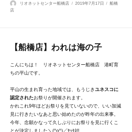
投
リオネットセンター船橋店
投
2019年7月17日
カ
船橋
店
稿
稿
テ
者
日:
ゴ
リ
ー
【船橋店】われは海の子
こんにちは！ リオネットセンター船橋店 港町育
ちの平山です。
平山の生まれ育った地域では、もうじき
ユネスコに
認定された
お祭りが開催されます。
かれこれ9年ほどお祭りを見ていないので、いい加減
見に行きたいなあと思い始めたのが昨年の出来事。
今年、念願かなって久しぶりにお祭りを見に行くこ
とが決定しました＼(^o^)／ﾔｯﾀﾈ!!