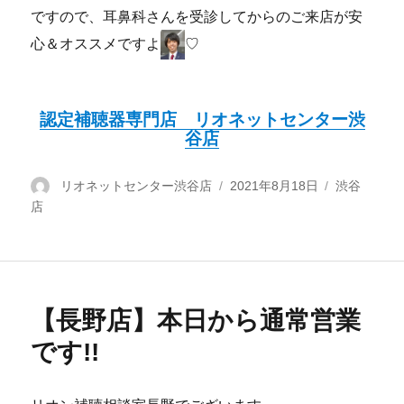
ですので、耳鼻科さんを受診してからのご来店が安
心＆オススメですよ
♡
認定補聴器専門店 リオネットセンター渋
谷店
投
リオネットセンター渋谷店
投
2021年8月18日
カ
渋谷
店
稿
稿
テ
者
日:
ゴ
リ
ー
【長野店】本日から通常営業
です!!