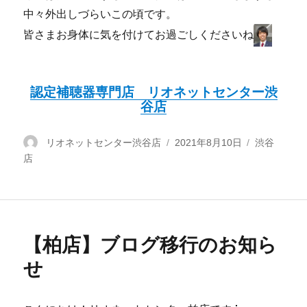
中々外出しづらいこの頃です。
皆さまお身体に気を付けてお過ごしくださいね
認定補聴器専門店 リオネットセンター渋
谷店
投
リオネットセンター渋谷店
投
2021年8月10日
カ
渋谷
店
稿
稿
テ
者
日:
ゴ
リ
ー
【柏店】ブログ移行のお知ら
せ