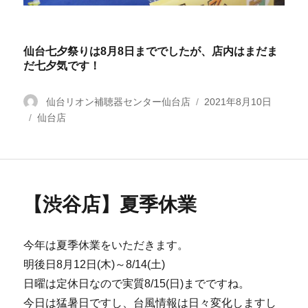
仙台七夕祭りは8月8日まででしたが、店内はまだま
だ七夕気です！
投
仙台リオン補聴器センター仙台店
投
2021年8月10日
カ
仙台店
稿
稿
テ
者
日:
ゴ
リ
ー
【渋谷店】夏季休業
今年は夏季休業をいただきます。
明後日8月12日(木)～8/14(土)
日曜は定休日なので実質8/15(日)までですね。
今日は猛暑日ですし、台風情報は日々変化しますし