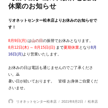
休業のお知らせ
リオネットセンター松本店よりお休みのお知らせで
す！
8月9日(月)
は
山の日
の振替でお休みとなります。
8月12日(木) ～ 8月15日(日)
まで
夏期休業
となり
8月
16日(月)
より営業いたします。
お休みの日は電話も通じませんのでご了承くださ
い。🙇
暑い日が続いております。 皆様 お身体ご自愛くだ
さいませ。
投
リオネットセンター松本店
投
2021年8月2日
カ
松本店
稿
稿
テ