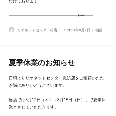
付けております
————————————————–+++——
投
リオネットセンター柏店
投
2021年8月7日
カ
柏店
稿
稿
テ
者
日:
ゴ
リ
ー
夏季休業のお知らせ
日頃よりリオネットセンター諏訪店をご愛顧いただ
き誠にありがとうございます。
当店では8月12日（木）～8月15日（日）まで夏季休
業とさせていただきます。