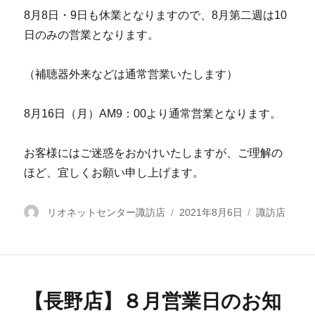
8月8日・9日も休業となりますので、8月第二週は10
日のみの営業となります。
（補聴器外来などは通常営業いたします）
8月16日（月）AM9：00より通常営業となります。
お客様にはご迷惑をおかけいたしますが、ご理解の
ほど、宜しくお願い申し上げます。
投
リオネットセンター諏訪店
投
2021年8月6日
カ
諏訪店
稿
稿
テ
者
日:
ゴ
リ
ー
【長野店】８月営業日のお知