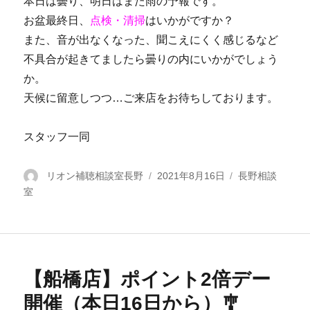
本日は曇り、明日はまた雨の予報です。
お盆最終日、
点検・清掃
はいかがですか？
また、音が出なくなった、聞こえにくく感じるなど
不具合が起きてましたら曇りの内にいかがでしょう
か。
天候に留意しつつ…ご来店をお待ちしております。
スタッフ一同
投
リオン補聴相談室長野
投
2021年8月16日
カ
長野相談
室
稿
稿
テ
者
日:
ゴ
リ
ー
【船橋店】ポイント2倍デー
開催（本日16日から）🎐