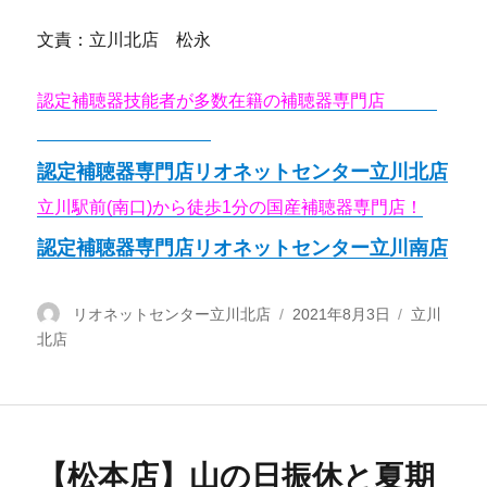
文責：立川北店 松永
認定補聴器技能者が多数在籍の補聴器専門店
リオネ
ットセンター立川北店
認定補聴器専門店リオネットセンター立川北店
立川駅前(南口)から徒歩1分の国産補聴器専門店！
認定補聴器専門店リオネットセンター立川南店
投
リオネットセンター立川北店
投
2021年8月3日
カ
立川
北店
稿
稿
テ
者
日:
ゴ
リ
ー
【松本店】山の日振休と夏期