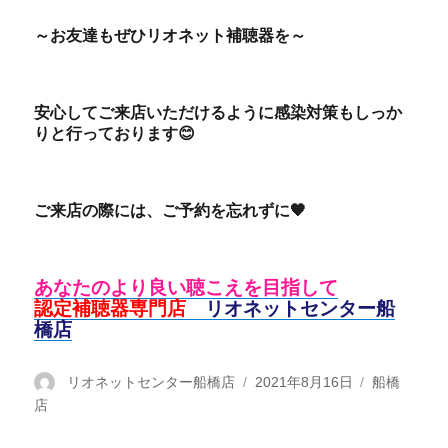
～お友達もぜひリオネット補聴器を～
安心してご来店いただけるように感染対策もしっか
りと行っております
😊
ご来店の際には、ご予約を忘れずに🧡
あなたのより良い聴こえを目指して
認定補聴器専門店
リオネットセンター船
橋店
投
リオネットセンター船橋店
投
2021年8月16日
カ
船橋
店
稿
稿
テ
者
日:
ゴ