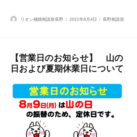
投
リオン補聴相談室長野
投
2021年8月4日
カ
長野相談室
稿
稿
テ
者
日:
ゴ
リ
ー
【営業日のお知らせ】 山の
日および夏期休業日について