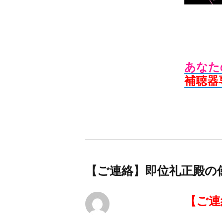
あなた
補聴器
【ご連絡】即位礼正殿の
【ご連