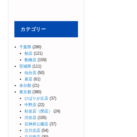
カテゴリー
千葉県
(280)
柏店
(121)
船橋店
(159)
宮城県
(111)
仙台店
(50)
泉店
(61)
未分類
(21)
東京都
(380)
ひばりが丘店
(37)
中野店
(22)
杉並店（閉店）
(24)
渋谷店
(105)
石神井公園店
(37)
立川北店
(54)
立川南店
(30)