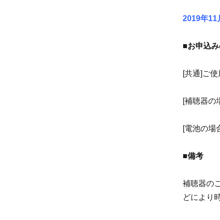
2019年
■お申込
[共通]ご
[補聴器
[電池の場
■備考
補聴器の
どにより