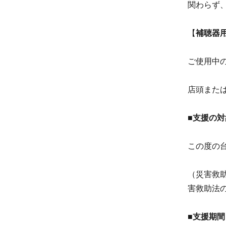
関わらず
【
補聴器
ご使用中
店頭また
■支援の対
この度の
（災害救
害救助法
■支援期間