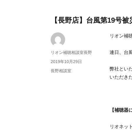
【長野店】台風第19号被
リオン補
連日、台
投
リオン補聴相談室長野
稿
投
2019年10月29日
者
稿
弊社とい
カ
長野相談室
日:
いただき
テ
ゴ
リ
ー
【補聴器
リオネッ