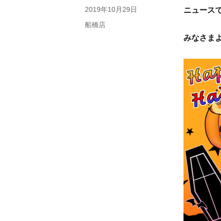
者
投
2019年10月29日
ニュース
稿
カ
船橋店
日:
テ
みなさま
ゴ
リ
ー