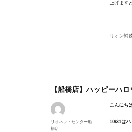
上げます
リオン補
【船橋店】ハッピーハロウ
こんにち
10/31
投
リオネットセンター船
稿
橋店