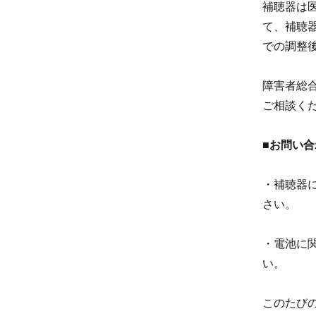
補聴器は
て、補聴
での調整
障害者総
ご相談く
■お問い合
・補聴器
さい。
・電池に
い。
このたび