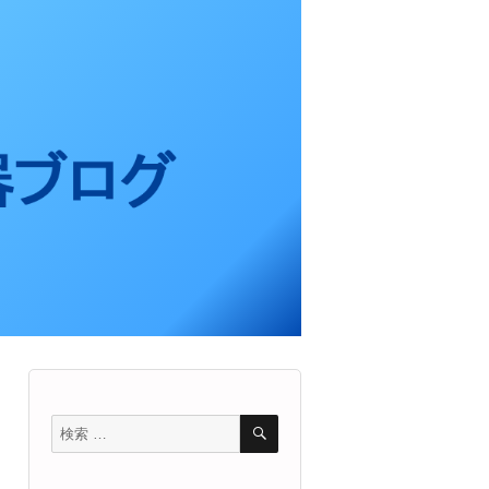
検
検
索
索
対