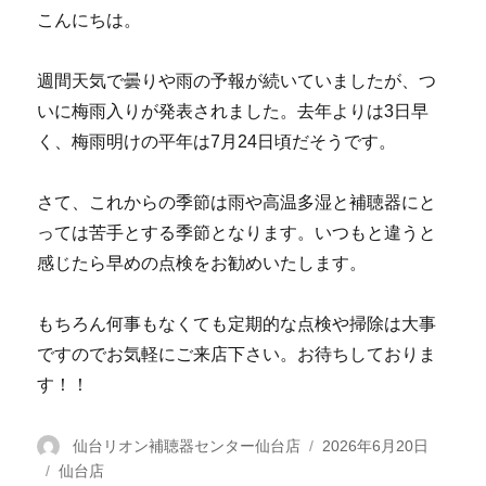
こんにちは。
週間天気で曇りや雨の予報が続いていましたが、つ
いに梅雨入りが発表されました。去年よりは3日早
く、梅雨明けの平年は7月24日頃だそうです。
さて、これからの季節は雨や高温多湿と補聴器にと
っては苦手とする季節となります。いつもと違うと
感じたら早めの点検をお勧めいたします。
もちろん何事もなくても定期的な点検や掃除は大事
ですのでお気軽にご来店下さい。お待ちしておりま
す！！
投
仙台リオン補聴器センター仙台店
投
2026年6月20日
カ
仙台店
稿
稿