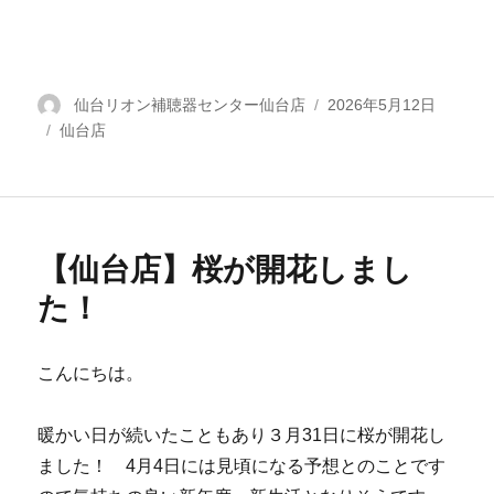
投
仙台リオン補聴器センター仙台店
投
2026年5月12日
カ
仙台店
稿
稿
テ
者
日:
ゴ
リ
ー
【仙台店】桜が開花しまし
た！
こんにちは。
暖かい日が続いたこともあり３月31日に桜が開花し
ました！ 4月4日には見頃になる予想とのことです