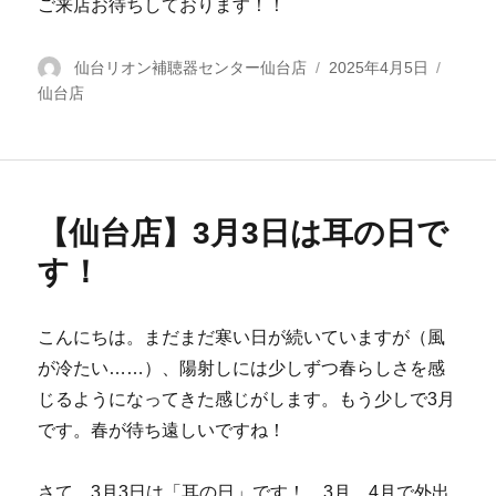
ご来店お待ちしております！！
投
仙台リオン補聴器センター仙台店
投
2025年4月5日
カ
仙台店
稿
稿
テ
者
日:
ゴ
リ
ー
【仙台店】3月3日は耳の日で
す！
こんにちは。まだまだ寒い日が続いていますが（風
が冷たい……）、陽射しには少しずつ春らしさを感
じるようになってきた感じがします。もう少しで3月
です。春が待ち遠しいですね！
さて、3月3日は「耳の日」です！ 3月、4月で外出