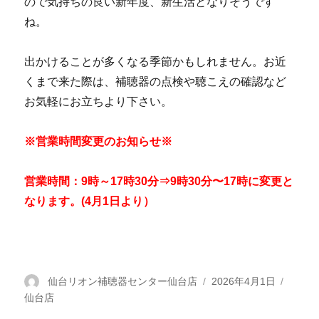
ので気持ちの良い新年度、新生活となりそうです
ね。
出かけることが多くなる季節かもしれません。お近
くまで来た際は、補聴器の点検や聴こえの確認など
お気軽にお立ちより下さい。
※営業時間変更のお知らせ※
営業時間：
9時～17時30分⇒9時30分〜17時に変更と
なります。(4月1日より）
投
仙台リオン補聴器センター仙台店
投
2026年4月1日
カ
仙台店
稿
稿
テ
者
日:
ゴ