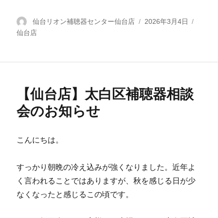
投
仙台リオン補聴器センター仙台店
投
2026年3月4日
カ
仙台店
稿
稿
テ
者
日:
ゴ
リ
ー
【仙台店】太白区補聴器相談
会のお知らせ
こんにちは。
すっかり朝晩の冷え込みが強くなりました。近年よ
く言われることではありますが、秋を感じる日が少
なくなったと感じるこの頃です。