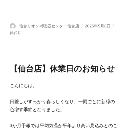
投
仙台リオン補聴器センター仙台店
投
2025年5月8日
カ
仙台店
稿
稿
テ
者
日:
ゴ
リ
ー
【仙台店】休業日のお知らせ
こんにちは。
日差しがすっかり春らしくなり、一雨ごとに新緑の
色増す季節となりました。
3か月予報では平均気温が平年より高い見込みとのこ