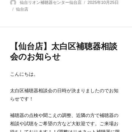
投
仙台リオン補聴器センター仙台店
投
2025年10月25日
カ
仙台店
稿
稿
テ
者
日:
ゴ
リ
ー
【仙台店】太白区補聴器相談
会のお知らせ
こんにちは。
太白区補聴器相談会の日時が決まりましたのでお知
らせです！
補聴器の点検や聞こえの調整、近隣の方で補聴器の
相談や試聴をご希望の方など大歓迎です。ご来場お
待ちしております！！(調整はリオネット補聴器に限