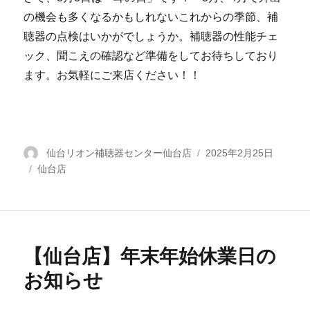
の機会も多くなるかもしれないこれからの季節、補
聴器の点検はいかがでしょうか。補聴器の性能チェ
ック、聞こえの確認など準備をしてお待ちしており
ます。お気軽にご来店ください！！
投
仙台リオン補聴器センター仙台店
投
2025年2月25日
カ
仙台店
稿
稿
テ
者
日:
ゴ
リ
ー
【仙台店】年末年始休業日の
お知らせ