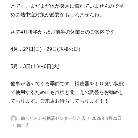
とです。まだまだ体が暑さに慣れていませんので早
めの熱中症対策が必要かもしれませんね。
さて4月後半から5月前半の休業日のご案内です。
4月…27日(日) 29日(昭和の日）
5月…3日(土)〜6日(火)
催事が増えてくる季節です。補聴器をより良い状態
で使用するためにも点検と聞こえの調整をお勧めし
ております。ご来店お待ちしております！！
投
仙台リオン補聴器センター仙台店
投
2025年4月23日
カ
仙台店
稿
稿
テ
者
日: