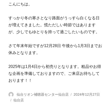
こんにちは。
すっかり冬の寒さとなり路面がうっすら白くなる日
が増えてきました。慌ただしい時節ではあります
が、少しでもゆとりを持って過ごしたいものです。
さて年末年始ですが12月28日 午後から1月3日までお
休みとなります。
2025年は1月4日から初売りとなります。粗品やお得
な企画を準備しておりますので、ご来店お待ちして
おります！！
投
仙台リオン補聴器センター仙台店
投
2024年12月27日
カ
仙台店
稿
稿
テ
者
日: