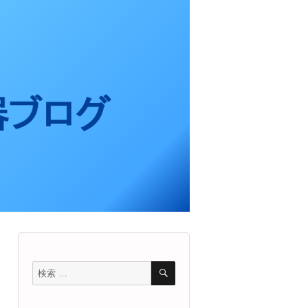
検
検
索
索
対