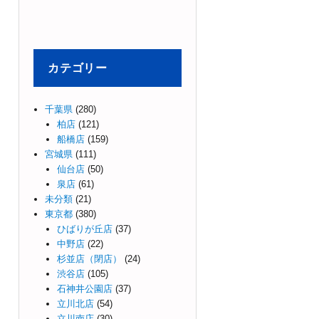
カテゴリー
千葉県
(280)
柏店
(121)
船橋店
(159)
宮城県
(111)
仙台店
(50)
泉店
(61)
未分類
(21)
東京都
(380)
ひばりが丘店
(37)
中野店
(22)
杉並店（閉店）
(24)
渋谷店
(105)
石神井公園店
(37)
立川北店
(54)
立川南店
(30)