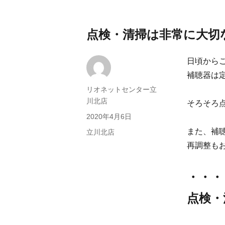
点検・清掃は非常に大切
日頃から
補聴器は
投
リオネットセンター立
稿
川北店
そろそろ
者
投
2020年4月6日
稿
また、補
カ
立川北店
日:
テ
再調整も
ゴ
リ
・・・
ー
点検・