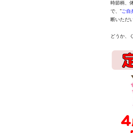
時節柄、
で、”
ご自
断いただ
どうか、