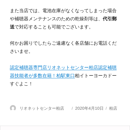
また当店では、電池在庫がなくなってしまった場合
や補聴器メンテナンスのための乾燥剤等は、
代引郵
送
で対応することも可能でございます。
何かお困りでしたらご遠慮なく各店舗にお電話くだ
さいませ。
認定補聴器専門店リオネットセンター柏店認定補聴
器技能者が多数在籍！柏駅東口
柏イトーヨーカドー
すぐよこ！
投
リオネットセンター柏店
投
2020年4月10日
カ
柏店
稿
稿
テ
者
日:
ゴ
リ