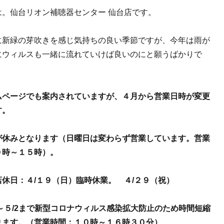
は。仙台リオン補聴器センター 仙台店です。
に新緑の芽吹きを感じ気持ちの良い季節ですが、今年は雨が
にウィルスも一緒に流れていけば良いのにと願うばかりで
ムページでも案内されていますが、４月から営業日時が変更
す。
が休みとなります（日曜日は変わらず営業しています。営業
０時～１５時）。
休日：４/１９（日）臨時休業。 ４/２９（祝）
～５/2まで新型コロナウィルス感染拡大防止のため時間短縮
ります。（営業時間：１０時～１６時３０分）