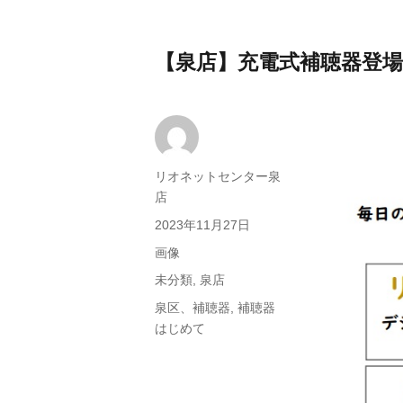
【泉店】充電式補聴器登場
投
リオネットセンター泉
稿
店
者
投
2023年11月27日
稿
フ
画像
日:
ォ
カ
未分類
,
泉店
ー
テ
タ
泉区、補聴器
,
補聴器
マ
ゴ
グ
はじめて
ッ
リ
ト
ー