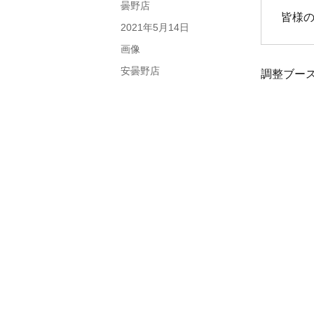
稿
曇野店
皆様
者
投
2021年5月14日
稿
フ
画像
日:
ォ
カ
安曇野店
調整ブー
ー
テ
マ
ゴ
ッ
リ
ト
ー