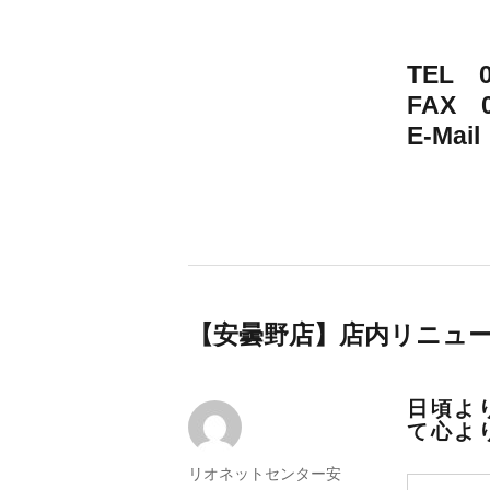
TEL 0
FAX 0
E-Mail
【安曇野店】店内リニュ
日頃よ
て心よ
投
リオネットセンター安