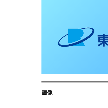
東日本リオン 補
画像