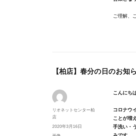
ご理解、
【柏店】春分の日のお知ら
こんにち
コロナウ
投
リオネットセンター柏
稿
店
ことが増
者
投
2020年3月16日
手洗い・
稿
みです。
フ
画像