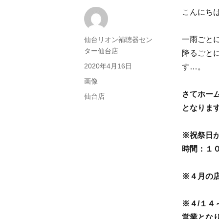
こんにち
一雨ごと
投
仙台リオン補聴器セン
稿
ター仙台店
降るごと
者
投
2020年4月16日
す…。
稿
フ
画像
日:
ォ
さてホー
カ
仙台店
ー
テ
となりま
マ
ゴ
ッ
リ
※祝祭日
ト
ー
時間：１
※４月の店
※４/１４
営業と
な