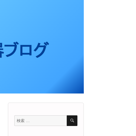
検
検
索
索
対