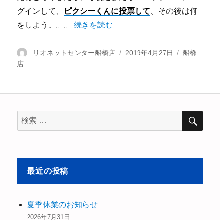
グインして、
ピクシーくんに投票して
、その後は何
をしよう。。。
“【船橋店】令和でお会いしましょう!!” の
続きを読む
投
リオネットセンター船橋店
投
2019年4月27日
カ
船橋
店
稿
稿
テ
者
日:
ゴ
リ
ー
検
検
索
索
対
象:
最近の投稿
夏季休業のお知らせ
2026年7月31日