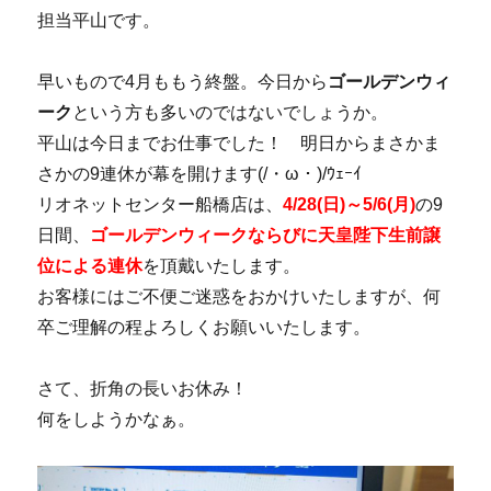
担当平山です。
早いもので4月ももう終盤。今日から
ゴールデンウィ
ーク
という方も多いのではないでしょうか。
平山は今日までお仕事でした！ 明日からまさかま
さかの9連休が幕を開けます(/・ω・)/ｳｪｰｲ
リオネットセンター船橋店は、
4/28(日)～5/6(月)
の9
日間、
ゴールデンウィークならびに天皇陛下生前譲
位による連休
を頂戴いたします。
お客様にはご不便ご迷惑をおかけいたしますが、何
卒ご理解の程よろしくお願いいたします。
さて、折角の長いお休み！
何をしようかなぁ。