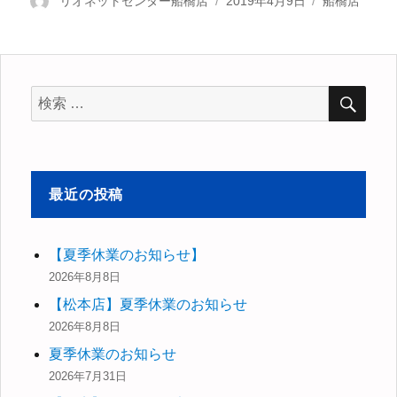
投
リオネットセンター船橋店
投
2019年4月9日
カ
船橋店
稿
稿
テ
者
日:
ゴ
リ
ー
検
検
索
索
対
象:
最近の投稿
【夏季休業のお知らせ】
2026年8月8日
【松本店】夏季休業のお知らせ
2026年8月8日
夏季休業のお知らせ
2026年7月31日