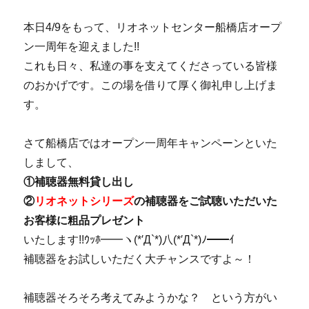
本日4/9をもって、リオネットセンター船橋店オープ
ン一周年を迎えました!!
これも日々、私達の事を支えてくださっている皆様
のおかげです。この場を借りて厚く御礼申し上げま
す。
さて船橋店ではオープン一周年キャンペーンといた
しまして、
①補聴器無料貸し出し
②
リオネットシリーズ
の補聴器をご試聴いただいた
お客様に粗品プレゼント
いたします!!ｳｯﾎ━━ヽ(*′Д`*)八(*′Д`*)ﾉ━━ｲ
補聴器をお試しいただく大チャンスですよ～！
補聴器そろそろ考えてみようかな？ という方がい