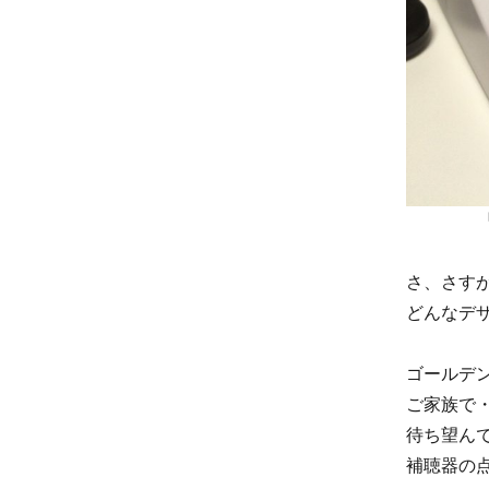
さ、さすが
どんなデ
ゴールデ
ご家族で
待ち望ん
補聴器の