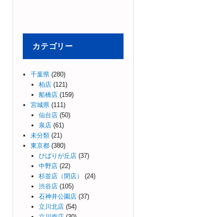
カテゴリー
千葉県
(280)
柏店
(121)
船橋店
(159)
宮城県
(111)
仙台店
(50)
泉店
(61)
未分類
(21)
東京都
(380)
ひばりが丘店
(37)
中野店
(22)
杉並店（閉店）
(24)
渋谷店
(105)
石神井公園店
(37)
立川北店
(54)
立川南店
(30)