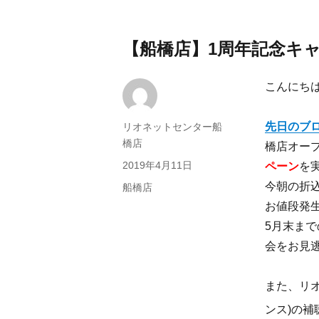
【船橋店】1周年記念キ
こんにち
先日のブ
投
リオネットセンター船
稿
橋店
橋店オー
者
投
2019年4月11日
ペーン
を
稿
今朝の折
カ
船橋店
日:
テ
お値段発
ゴ
5月末ま
リ
会をお見逃
ー
また、リ
ンス)の