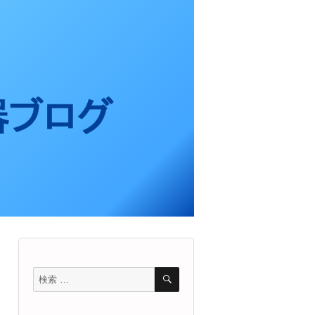
検
検
索
索
対