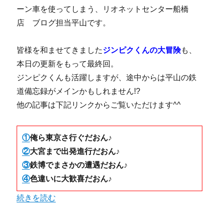
ーン車を使ってしまう、リオネットセンター船橋
店 ブログ担当平山です。
皆様を和ませてきました
ジンピクくんの大冒険
も、
本日の更新をもって最終回。
ジンピクくんも活躍しますが、途中からは平山の鉄
道備忘録がメインかもしれません!?
他の記事は下記リンクからご覧いただけます^^
①
俺ら東京さ行ぐだおん♪
②
大宮まで出発進行だおん♪
③
鉄博でまさかの遭遇だおん♪
④
色違いに大歓喜だおん♪
“【船橋店】色違いに大歓喜だおん♪” の
続きを読む