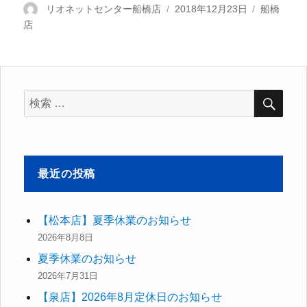
投
リオネットセンター船橋店
投
2018年12月23日
カ
船橋
店
稿
稿
テ
者
日:
ゴ
リ
ー
検
検
索
索
対
象:
最近の投稿
【松本店】夏季休業のお知らせ
2026年8月8日
夏季休業のお知らせ
2026年7月31日
【泉店】2026年8月定休日のお知らせ