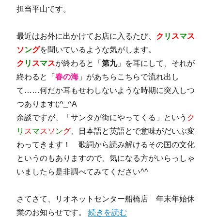
担当平山です。
最近はお外に出かけてお店に入るたび、
ク
リ
ス
マ
ス
ソ
ン
グ
を聞いているような気がします。
ク
リ
ス
マ
ス
が終わると「
第九
」を耳にして、それが
終わると「
春の海
」があちらこちらで流れ出し
て……何だか耳もせわしないような時期に突入しつ
つあります(;^_^A
余談ですが、「サンタが街にやってくる」という
ク
リ
ス
マ
ス
ソ
ン
グ
、日本語と英語とで意味がだいぶ変
わってきます！ 歌詞から読み解けるその国の文化
というのもありますので、気になる方がいらっしゃ
いましたら是非調べてみてください^^
さてさて、リオネットセンター船橋店 年末年始休
業のお知らせです。
“【船橋店】年末年始休業のお知らせ”
続きを読む