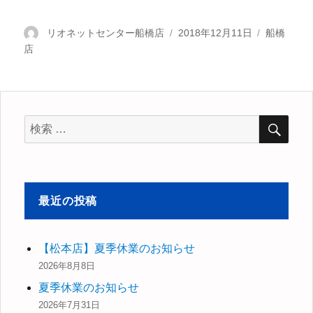
投
リオネットセンター船橋店
投
2018年12月11日
カ
船橋
店
稿
稿
テ
者
日:
ゴ
リ
ー
検
検
索
索
対
象:
最近の投稿
【松本店】夏季休業のお知らせ
2026年8月8日
夏季休業のお知らせ
2026年7月31日