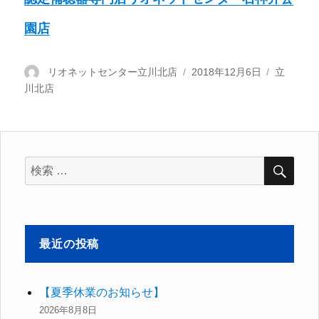
園店
投
リオネットセンター立川北店
投
2018年12月6日
カ
立
川北店
稿
稿
テ
者
日:
ゴ
リ
ー
検
検
索
索
対
象:
最近の投稿
【夏季休業のお知らせ】
2026年8月8日