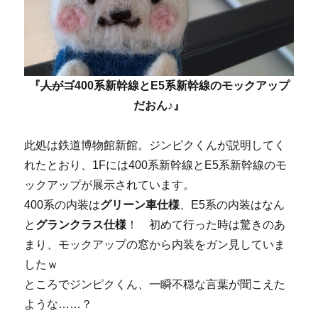
『
人がゴ
400系新幹線とE5系新幹線のモックアップ
だおん♪』
此処は鉄道博物館新館。ジンピクくんが説明してく
れたとおり、1Fには400系新幹線とE5系新幹線のモ
ックアップが展示されています。
400系の内装は
グリーン車仕様
、E5系の内装はなん
と
グランクラス仕様
！ 初めて行った時は驚きのあ
まり、モックアップの窓から内装をガン見していま
したｗ
ところでジンピクくん、一瞬不穏な言葉が聞こえた
ような……？