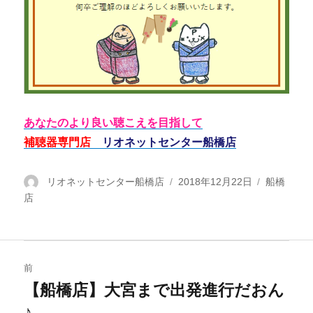
あなたのより良い聴こえを目指して
補聴器専門店
リオネットセンター船橋店
投
リオネットセンター船橋店
投
2018年12月22日
カ
船橋
店
稿
稿
テ
者
日:
ゴ
リ
ー
投
前
稿
【船橋店】大宮まで出発進行だおん
過
♪
去