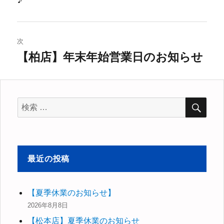
ナ
の
ビ
投
稿:
ゲ
次
【柏店】年末年始営業日のお知らせ
次
ー
の
シ
投
稿:
検
ョ
検
索
索
ン
対
象:
最近の投稿
【夏季休業のお知らせ】
2026年8月8日
【松本店】夏季休業のお知らせ