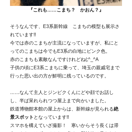
『これも……こまち？ かおん？』
そうなんです、E3系新幹線 こまちの模型も展示さ
れています!!
今では赤のこまちが主流になっていますが、私にと
ってのこまちは今でもE3系の白地にピンク色。
赤のこまちも素敵なんですけれどね(;^_^A
子供の頃にE3系こまちに乗って、埼玉の親戚宅まで
行った思い出の方が鮮明に残っているのです。
……なんて主人とジンピクくんにどや顔でお話し
し、半ば呆れられつつ屋上まで向かいました。
鉄道博物館本館の屋上からは、新幹線が見られる
絶
景スポット
となっています!!
スマホを構えていざ撮影！ 寒いからそう長くは滞