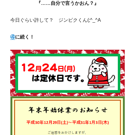
『……自分で言うかおん？』
今日ぐらい許して？ ジンピクくん(;^_^A
④
に続く！