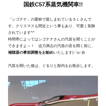
国鉄C57系蒸気機関車!!
「シゴナナ」の愛称で親しまれているＳＬさんで
す。クリスマスも間近という事もあり、可愛く装飾
されています^^
時間帯によってはシゴナナさんの汽笛を聞くことが
できますよ～！ 迫力満点の汽笛の音を聞く前に、
補聴器の事前調整をお勧め
いたします(･`ω･)b
汽笛を聞いた後は、ぐるりと館内をお散歩します。