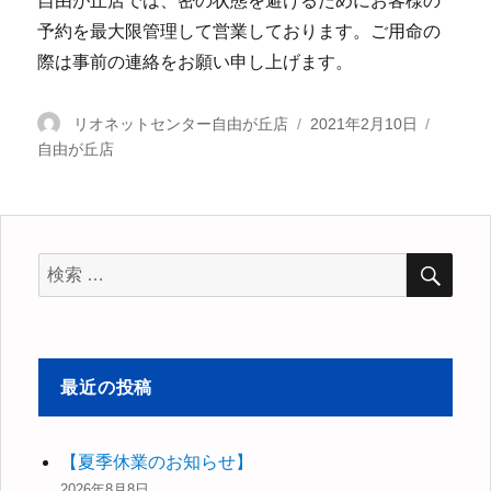
自由が丘店では、密の状態を避けるためにお客様の
予約を最大限管理して営業しております。ご用命の
際は事前の連絡をお願い申し上げます。
投
リオネットセンター自由が丘店
投
2021年2月10日
カ
自由が丘店
稿
稿
テ
者
日:
ゴ
リ
ー
検
検
索
索
対
象:
最近の投稿
【夏季休業のお知らせ】
2026年8月8日