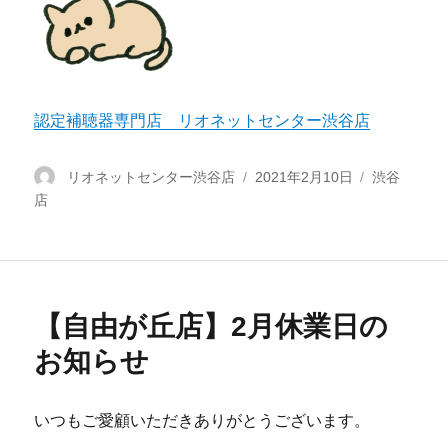
認定補聴器専門店 リオネットセンター渋谷店
投
リオネットセンター渋谷店
投
2021年2月10日
カ
渋谷
店
稿
稿
テ
者
日:
ゴ
リ
ー
【自由が丘店】2月休業日の
お知らせ
いつもご愛顧いただきありがとうございます。