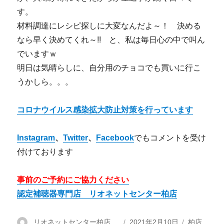
す。
材料調達にレシピ探しに大変なんだよ～！ 決める
なら早く決めてくれ～!! と、私は毎日心の中で叫ん
でいますｗ
明日は気晴らしに、自分用のチョコでも買いに行こ
うかしら。。。
コロナウイルス感染拡大防止対策を行っています
Instagram
、
Twitter
、
Facebook
でもコメントを受け
付けております
事前のご予約にご協力ください
認定補聴器専門店 リオネットセンター柏店
投
リオネットセンター柏店
投
2021年2月10日
カ
柏店