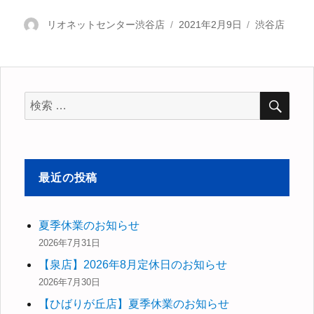
投
リオネットセンター渋谷店
投
2021年2月9日
カ
渋谷店
稿
稿
テ
者
日:
ゴ
リ
ー
検
検
索
索
対
象:
最近の投稿
夏季休業のお知らせ
2026年7月31日
【泉店】2026年8月定休日のお知らせ
2026年7月30日
【ひばりが丘店】夏季休業のお知らせ