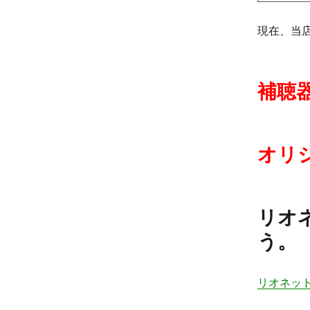
現在、当
補聴
オリ
リオ
う。
リオネッ