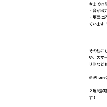
今までの
・音が出
・場面に
ています
その他に
や、スマ
リ※など
※iPho
２週間試
す！