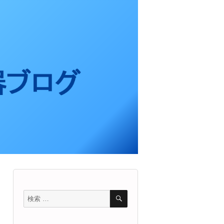
検
検
索
索
対