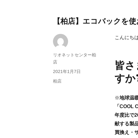
【柏店】エコバックを使
こんにち
投
リオネットセンター柏
稿
店
皆さ
者
投
2021年1月7日
すか
稿
カ
柏店
日:
テ
ゴ
※
地球温
リ
「COOL
ー
年度比で
献する製
買換え・