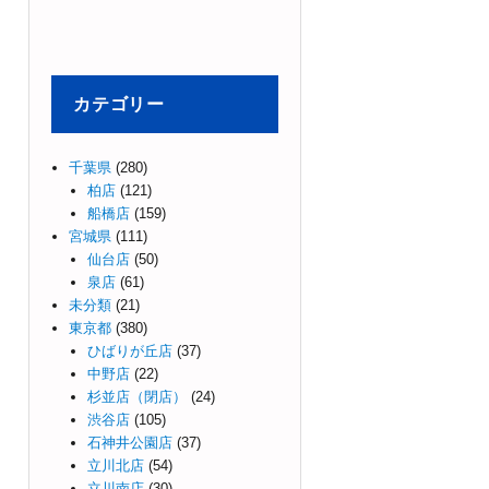
カテゴリー
千葉県
(280)
柏店
(121)
船橋店
(159)
宮城県
(111)
仙台店
(50)
泉店
(61)
未分類
(21)
東京都
(380)
ひばりが丘店
(37)
中野店
(22)
杉並店（閉店）
(24)
渋谷店
(105)
石神井公園店
(37)
立川北店
(54)
立川南店
(30)