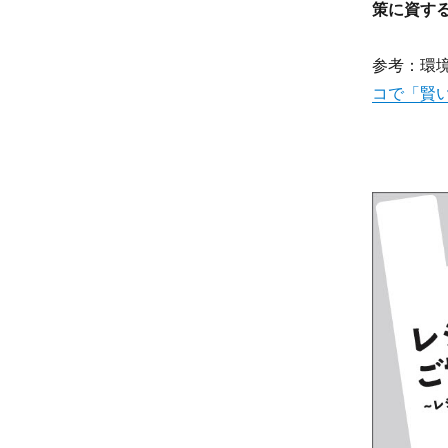
策に資す
参考：環
コで「賢い選