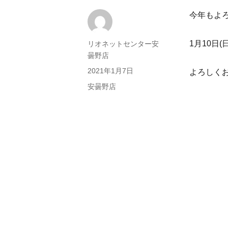
今年もよ
1月10日
投
リオネットセンター安
稿
曇野店
者
投
2021年1月7日
よろしく
稿
カ
安曇野店
日:
テ
ゴ
リ
ー