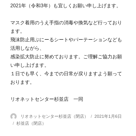
2021年（令和3年）も宜しくお願い申し上げます。
マスク着用のうえ手指の消毒や換気など行っており
ます。
飛沫防止用ぶにーるシートやパーテーションなども
活用しながら、
感染拡大防止に努めております。ご理解ご協力お願
い申し上げます。
１日でも早く、今までの日常が戻りますよう願って
おります。
リオネットセンター杉並店 一同
投
リオネットセンター杉並店（閉店）
投
2021年1月6日
カ
杉並店（閉店）
稿
稿
テ
者
日: