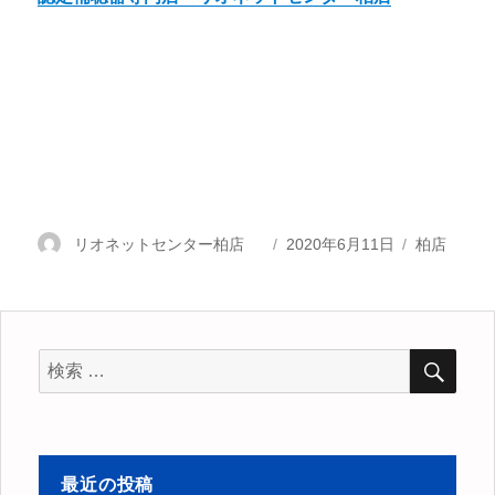
投
リオネットセンター柏店
投
2020年6月11日
カ
柏店
稿
稿
テ
者
日:
ゴ
リ
ー
検
検
索
索
対
象:
最近の投稿