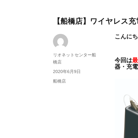
【船橋店】ワイヤレス充
こんにち
投
リオネットセンター船
今回は
最
稿
橋店
器・充電
者
投
2020年6月9日
稿
カ
船橋店
日:
テ
ゴ
リ
ー