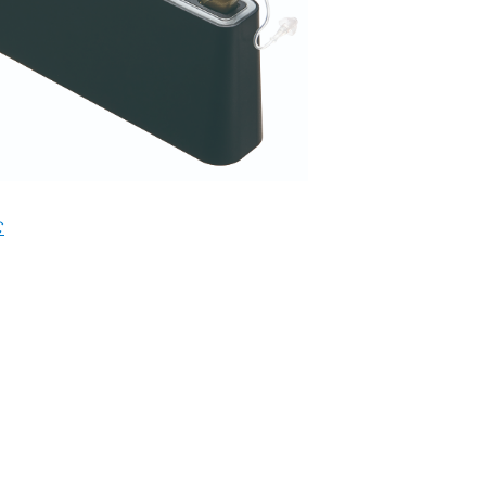
】ワイヤレス充電ご紹介♪” の
む