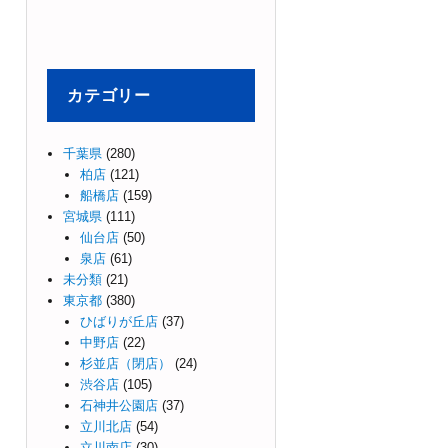
カテゴリー
千葉県
(280)
柏店
(121)
船橋店
(159)
宮城県
(111)
仙台店
(50)
泉店
(61)
未分類
(21)
東京都
(380)
ひばりが丘店
(37)
中野店
(22)
杉並店（閉店）
(24)
渋谷店
(105)
石神井公園店
(37)
立川北店
(54)
立川南店
(30)