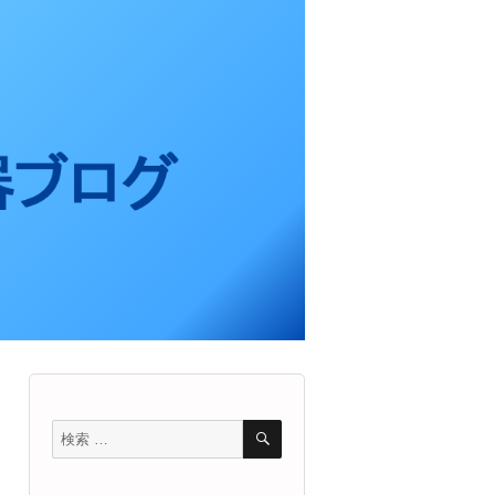
検
検
索
索
対