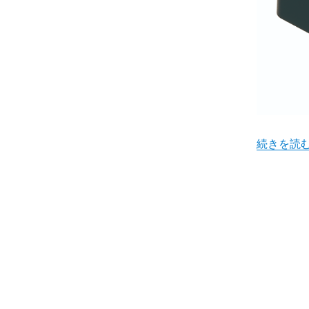
“【船橋店
続きを読