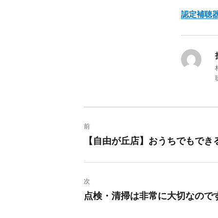
認定補聴
投
前
稿
【自由が丘店】おうちでもでき
過
去
ナ
の
ビ
次
投
点検・清掃は非常に大切なので
稿:
次
ゲ
の