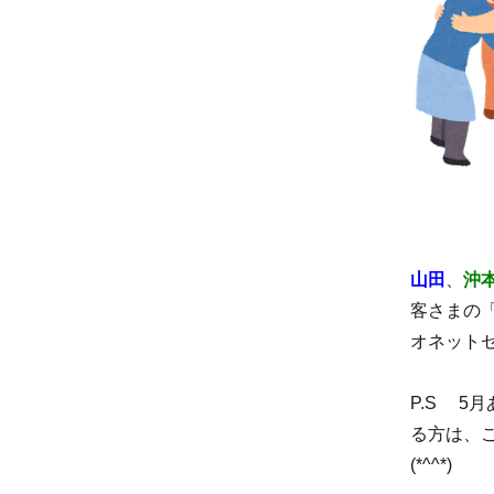
山田
、
沖
客さまの
オネット
P.S 5
る方は、
(*^^*)