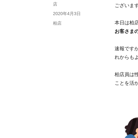
稿
店
ございます＼
者
投
2020年4月3日
稿
本日は柏店
カ
柏店
日:
テ
お客さま
ゴ
リ
速報です
ー
れからも
柏店員は
ことを活