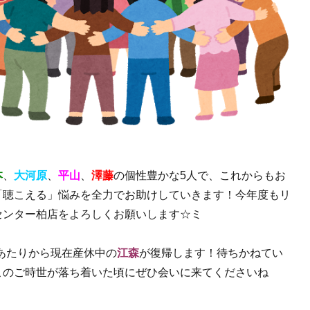
本
、
大河原
、
平山
、
澤藤
の個性豊かな5人で、これからもお
「聴こえる」悩みを全力でお助けしていきます！今年度もリ
センター柏店をよろしくお願いします☆ミ
月あたりから現在産休中の
江森
が復帰します！待ちかねてい
このご時世が落ち着いた頃にぜひ会いに来てくださいね