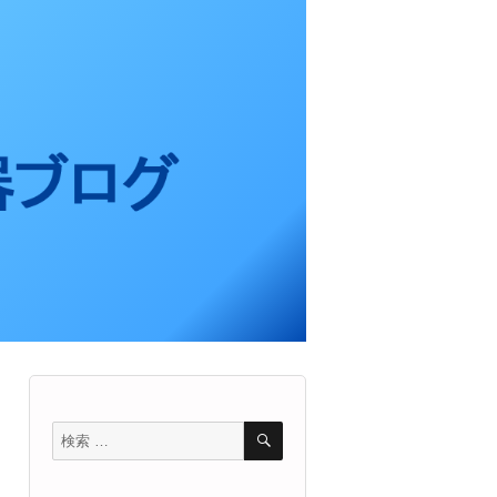
検
検
索
索
対