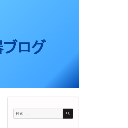
検
検
索
索
対