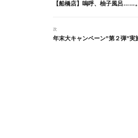
稿
【船橋店】嗚呼、柚子風呂……
過
去
ナ
の
ビ
次
投
年末大キャンペーン”第２弾”実
稿:
次
ゲ
の
ー
投
稿:
シ
ョ
ン