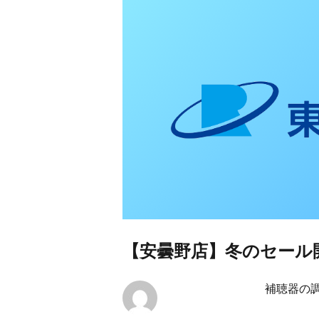
東日本リオン 補
【安曇野店】冬のセール
補聴器の