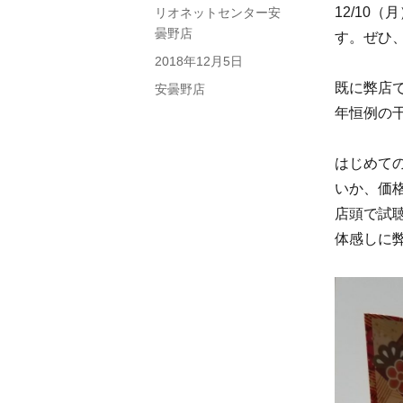
12/10
投
リオネットセンター安
稿
曇野店
す。ぜひ
者
投
2018年12月5日
稿
既に弊店
カ
安曇野店
日:
テ
年恒例の
ゴ
リ
はじめて
ー
いか、価
店頭で試
体感しに