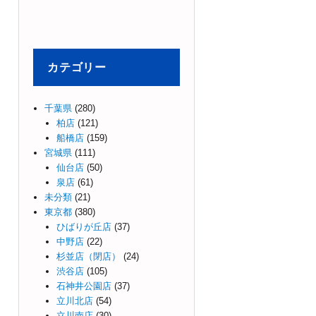
カテゴリー
千葉県
(280)
柏店
(121)
船橋店
(159)
宮城県
(111)
仙台店
(50)
泉店
(61)
未分類
(21)
東京都
(380)
ひばりが丘店
(37)
中野店
(22)
杉並店（閉店）
(24)
渋谷店
(105)
石神井公園店
(37)
立川北店
(54)
立川南店
(30)