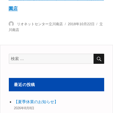
園店
投
リオネットセンター立川南店
投
2018年10月22日
カ
立
川南店
稿
稿
テ
者
日:
ゴ
リ
ー
検
検
索
索
対
象:
最近の投稿
【夏季休業のお知らせ】
2026年8月8日