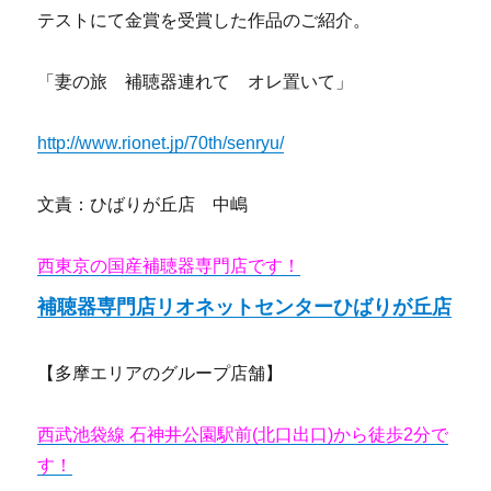
テストにて金賞を受賞した作品のご紹介。
「妻の旅 補聴器連れて オレ置いて」
http://www.rionet.jp/70th/senryu/
文責：ひばりが丘店 中嶋
西東京の国産補聴器専門店です！
補聴器専門店リオネットセンターひばりが丘店
【多摩エリアのグループ店舗】
西武池袋線 石神井公園駅前(北口出口)から徒歩2分で
す！