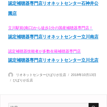
認定補聴器専門店リオネットセンター石神井公
園店
立川駅前(南口)から徒歩1分の国産補聴器専門店！
認定補聴器専門店リオネットセンター立川南店
認定補聴器技能者が多数在籍補聴器専門店
認定補聴器専門店リオネットセンター立川北店
投
リオネットセンターひばりが丘店
投
2018年10月13日
カ
ひばりが丘店
稿
稿
テ
者
日:
ゴ
リ
ー
検
検