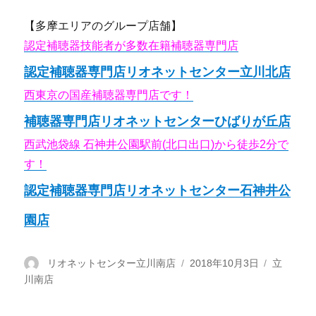
【多摩エリアのグループ店舗】
認定補聴器技能者が多数在籍補聴器専門店
認定補聴器専門店リオネットセンター立川北店
西東京の国産補聴器専門店です！
補聴器専門店リオネットセンターひばりが丘店
西武池袋線 石神井公園駅前(北口出口)から徒歩2分で
す！
認定補聴器専門店リオネットセンター石神井公
園店
投
リオネットセンター立川南店
投
2018年10月3日
カ
立
川南店
稿
稿
テ
者
日:
ゴ
リ