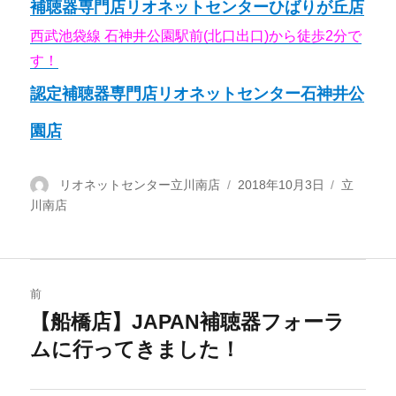
補聴器専門店リオネットセンターひばりが丘店
西武池袋線 石神井公園駅前(北口出口)から徒歩2分で
す！
認定補聴器専門店リオネットセンター石神井公
園店
投
リオネットセンター立川南店
投
2018年10月3日
カ
立
川南店
稿
稿
テ
者
日:
ゴ
リ
ー
投
前
稿
【船橋店】JAPAN補聴器フォーラ
過
ムに行ってきました！
去
ナ
の
ビ
投