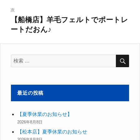
稿:
ゲ
次
【船橋店】羊毛フェルトでポートレ
次
ー
ートだおん♪
の
シ
投
稿:
ョ
検
検
ン
索
索
対
象:
最近の投稿
【夏季休業のお知らせ】
2026年8月8日
【松本店】夏季休業のお知らせ
2026年8月8日