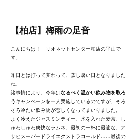
者
日:
ゴ
リ
ー
【柏店】梅雨の足音
こんにちは！ リオネットセンター柏店の平山で
す。
昨日とは打って変わって、蒸し暑い日となりました
ね。
諸事情により、今年は
なるべく温かい飲み物を取ろ
う
キャンペーンを一人実施しているのですが、そろ
そろ冷たい飲み物が恋しくなってまいりました。
よく冷えたジャスミンティー。氷を入れた麦茶。し
ゅわしゅわ爽快なラムネ。最初の一杯に最適な、ア
サヒスーパードライエクストラコールド……最後の