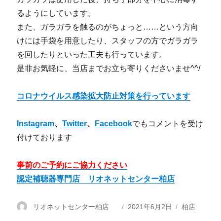
るようにしています。
また、ガラガラを触るのがちょっと……という方向
けには手袋を用意したり、スタッフの方でガラガラ
を回したりといった工夫も行っています。
是非お気軽に、当店までお立ち寄りくださいませ^^/
コロナウイルス感染拡大防止対策を行っています
Instagram
、
Twitter
、
Facebook
でもコメントを受け
付けております
事前のご予約にご協力ください
認定補聴器専門店 リオネットセンター柏店
投
リオネットセンター柏店
投
2021年6月2日
カ
柏店
稿
稿
テ