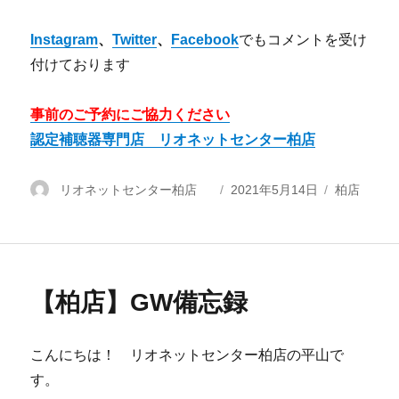
Instagram
、
Twitter
、
Facebook
でもコメントを受け
付けております
事前のご予約にご協力ください
認定補聴器専門店 リオネットセンター柏店
投
リオネットセンター柏店
投
2021年5月14日
カ
柏店
稿
稿
テ
者
日:
ゴ
リ
ー
【柏店】GW備忘録
こんにちは！ リオネットセンター柏店の平山で
す。