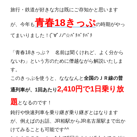
旅行・鉄道が好きな方は既にご存知かと思います
青春18きっぷ
が、今年も
の時期がやっ
てまいりました！(ﾟ∀ﾟﾉﾉ”☆ﾊﾟﾁﾊﾟﾁﾊﾟﾁ
「青春18きっぷ？ 名前は聞くけれど、よく分から
ないわ」という方のために僭越ながら解説いたしま
す。
このきっぷを使うと、なななんと
全国のＪＲ線の普
2,410円で1日乗り放
通列車が、1回あたり
題
となるのです！
鈍行や快速列車を乗り継ぎ乗り継ぎとはなります
が、例えばのお話、JR柏駅からJR名古屋駅まで出か
けてみることも可能です^^