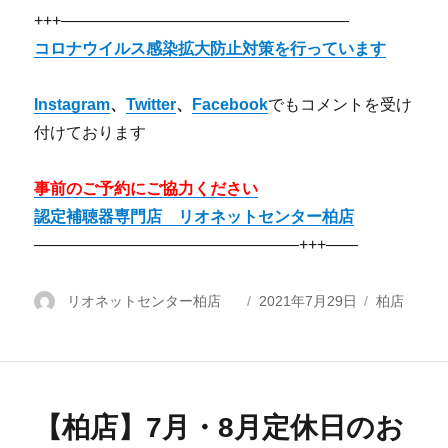
+++——————————————————
コロナウイルス感染拡大防止対策を行っています
Instagram
、
Twitter
、
Facebook
でもコメントを受け
付けております
事前のご予約にご協力ください
認定補聴器専門店 リオネットセンター柏店
————————————————–+++——
投
リオネットセンター柏店
投
2021年7月29日
カ
柏店
稿
稿
テ
者
日:
ゴ
リ
ー
【柏店】7月・8月定休日のお