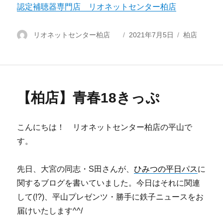
認定補聴器専門店 リオネットセンター柏店
投
リオネットセンター柏店
投
2021年7月5日
カ
柏店
稿
稿
テ
者
日:
ゴ
リ
ー
【柏店】青春18きっぷ
こんにちは！ リオネットセンター柏店の平山で
す。
先日、大宮の同志・S田さんが、
ひみつの平日パス
に
関するブログを書いていました。今日はそれに関連
して(!?)、平山プレゼンツ・勝手に鉄子ニュースをお
届けいたします^^/