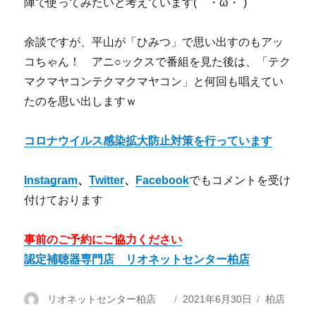
陣で使ってみたいと考えています(｀・ω・´)
余談ですが、平山が「ひみつ」で思い出すのもアッ
コちゃん！ アニ○ックスで番組を見た後は、「テク
マクマヤコンテクマクマヤコン」と何回も唱えてい
たのを思い出しますｗ
コロナウイルス感染拡大防止対策を行っています
Instagram
、
Twitter
、
Facebook
でもコメントを受け
付けております
事前のご予約にご協力ください
認定補聴器専門店 リオネットセンター柏店
投
リオネットセンター柏店
投
2021年6月30日
カ
柏店
稿
稿
テ