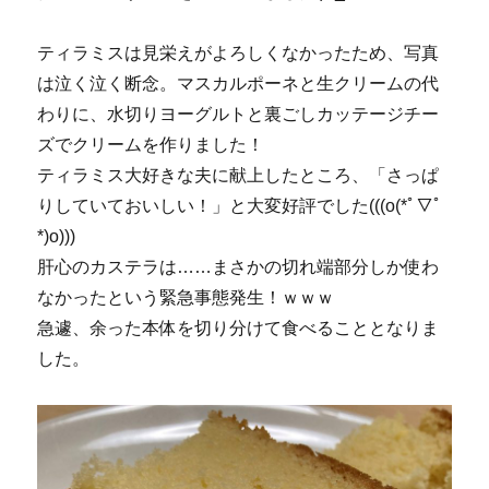
ティラミスは見栄えがよろしくなかったため、写真
は泣く泣く断念。マスカルポーネと生クリームの代
わりに、水切りヨーグルトと裏ごしカッテージチー
ズでクリームを作りました！
ティラミス大好きな夫に献上したところ、「さっぱ
りしていておいしい！」と大変好評でした(((o(*ﾟ▽ﾟ
*)o)))
肝心のカステラは……まさかの切れ端部分しか使わ
なかったという緊急事態発生！ｗｗｗ
急遽、余った本体を切り分けて食べることとなりま
した。