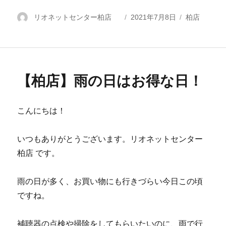
投
リオネットセンター柏店
投
2021年7月8日
カ
柏店
稿
稿
テ
者
日:
ゴ
リ
ー
【柏店】雨の日はお得な日！
こんにちは！
いつもありがとうございます。リオネットセンター
柏店 です。
雨の日が多く、お買い物にも行きづらい今日この頃
ですね。
補聴器の点検や掃除をしてもらいたいのに、雨で行