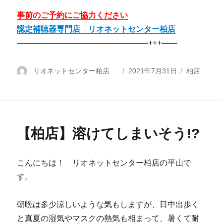
事前のご予約にご協力ください
認定補聴器専門店 リオネットセンター柏店
————————————————–+++——
投
リオネットセンター柏店
投
2021年7月31日
カ
柏店
稿
稿
テ
者
日:
ゴ
リ
ー
【柏店】溶けてしまいそう!?
こんにちは！ リオネットセンター柏店の平山で
す。
朝晩は多少涼しいような気もしますが、日中出歩く
と真夏の湿気やマスクの熱気も相まって、暑くて耐