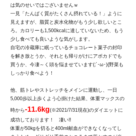
は気のせいではございませんｗ
一見「たんぱく質がたくさん摂れている！」ように
見えますが、脂質と炭水化物がもう少し欲しいとこ
ろ。カロリーも1,500kcalに達していないため、もう
少し食べても良いような気がします。
自宅の冷蔵庫に眠っているチョコレート菓子の封印
を解き放とうか、それとも帰りがけにアボカドでも
買うか、今凄～く頭を悩ませています(;´･ω･){野菜も
しっかり食べよう！
他、筋トレやストレッチをメインに運動し、一日
5,000歩以上歩くよう心掛けた結果、体重マックスの
-11.6kg
時から
(※2021/7/31現在)のダイエットに
成功しております！ 凄い!!
体重が50kgを切ると400ml献血ができなくなってし