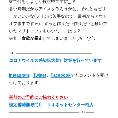
家で何をしようか検討中です(;^_^A
暑い時期だからアイスを作ろうかな、それともゼリ
ーがいいかな(プリンは苦手なので、最初からアウト
オブ眼中ですｗ)、ずっと作りたい作りたいと騒いで
いたマリトッツォもいいな……はっ!?
失礼、
食欲が暴走
してしまいました(ﾉ∀｀*)ﾍﾟﾁ
+++——————————————————
コロナウイルス感染拡大防止対策を行っています
Instagram
、
Twitter
、
Facebook
でもコメントを受け
付けております
事前のご予約にご協力ください
認定補聴器専門店 リオネットセンター柏店
————————————————–+++——