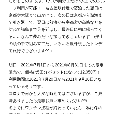
しかもこのきっぷ、1人で5回分または5人までのグル
ープ利用が可能！ 名古屋駅付近で宿泊した翌日は
京都や大阪まで出かけて、次の日は京都から熱海ま
で引き返して、翌日は熱海から宇都宮や高崎などを
訪ねて福島まで足を延ばし、最終日に柏に帰ってく
る……なんて夢みたいな旅もできちゃいます！(平山
の頭の中で組み立てた、いろいろ度外視したトンデ
モ旅行でございます^^;)
明日・2021年7月1日から2021年8月31日までの限定
販売で、価格は5回分がセットになって12,050円！
利用期間は2021年7月20日から2021年9月10日とな
っているそうです。
コロナで何かと大変な時期ではございますが、ご興
味ありましたら是非お買い求めください^^/
冬までにワクチン接種が終わっていたら、私は冬の