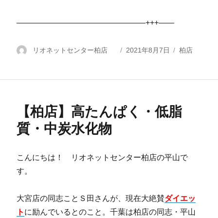
————————————————–+++——
投
リオネットセンター柏店
投
2021年8月7日
カ
柏店
稿
稿
テ
者
日:
ゴ
リ
ー
【柏店】高たんぱく・低脂
質・中炭水化物
こんにちは！ リオネットセンター柏店の平山で
す。
大宮店の同志ことＳ田さんが、現在大絶賛
ダイエッ
ト
に励んでいるとのこと。千葉は柏店の同志・平山