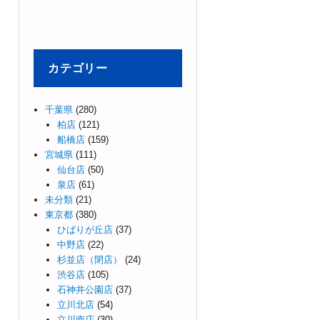
カテゴリー
千葉県
(280)
柏店
(121)
船橋店
(159)
宮城県
(111)
仙台店
(50)
泉店
(61)
未分類
(21)
東京都
(380)
ひばりが丘店
(37)
中野店
(22)
杉並店（閉店）
(24)
渋谷店
(105)
石神井公園店
(37)
立川北店
(54)
立川南店
(30)