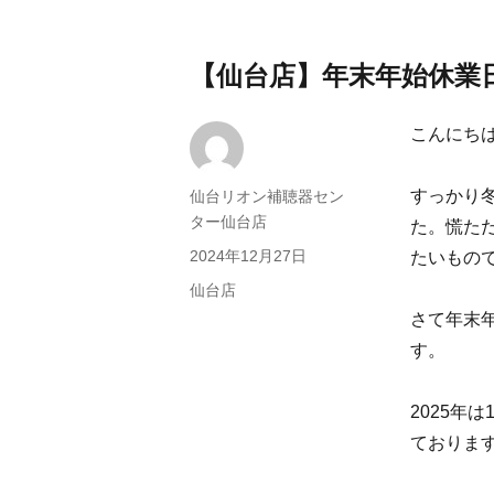
【仙台店】年末年始休業
こんにち
すっかり
投
仙台リオン補聴器セン
稿
ター仙台店
た。慌た
者
投
2024年12月27日
たいもの
稿
カ
仙台店
日:
テ
さて年末年
ゴ
す。
リ
ー
2025年
ておりま