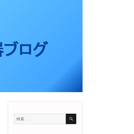
検
検
索
索
対