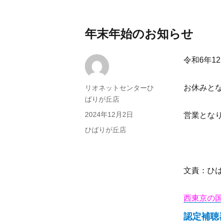
年末年始のお知らせ
令和6年1
お休みと
投
リオネットセンターひ
稿
ばりが丘店
者
投
2024年12月2日
営業となり
稿
カ
ひばりが丘店
日:
テ
ゴ
リ
文責：ひ
ー
西東京の
認定補聴