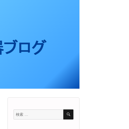
検
検
索
索
対