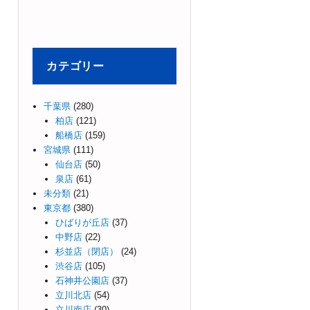
カテゴリー
千葉県
(280)
柏店
(121)
船橋店
(159)
宮城県
(111)
仙台店
(50)
泉店
(61)
未分類
(21)
東京都
(380)
ひばりが丘店
(37)
中野店
(22)
杉並店（閉店）
(24)
渋谷店
(105)
石神井公園店
(37)
立川北店
(54)
立川南店
(30)