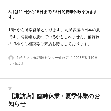
8月は11日から15日までの5日間夏季休暇を頂きま
す。
16日から通常営業となります。高温多湿の日本の夏
です。補聴器も疲れているかもしれません。補聴器
の点検やご相談等ご来店お待ちしております。
投
仙台リオン補聴器センター仙台店
投
2023年8月10日
カ
仙台店
稿
稿
テ
者
日:
ゴ
リ
投
ー
前
稿
【諏訪店】臨時休業・夏季休業のお
過
知らせ
去
ナ
の