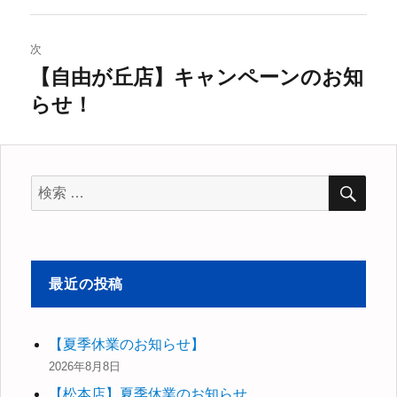
ビ
投
稿:
ゲ
次
【自由が丘店】キャンペーンのお知
次
ー
らせ！
の
シ
投
稿:
ョ
検
検
ン
索
索
対
象:
最近の投稿
【夏季休業のお知らせ】
2026年8月8日
【松本店】夏季休業のお知らせ