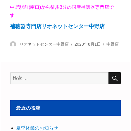
中野駅前(南口)から徒歩3分の国産補聴器専門店で
す！
補聴器専門店リオネットセンター中野店
投
リオネットセンター中野店
投
2023年8月1日
カ
中野店
稿
稿
テ
者
日:
ゴ
リ
ー
検
検
索
索
対
象:
最近の投稿
夏季休業のお知らせ