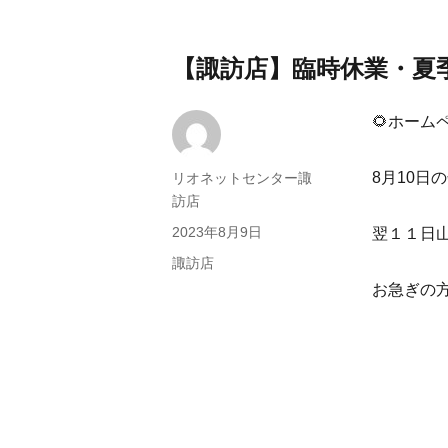
【諏訪店】臨時休業・夏
🌻ホーム
8月10
投
リオネットセンター諏
稿
訪店
者
投
2023年8月9日
翌１１日
稿
カ
諏訪店
日:
テ
お急ぎの
ゴ
リ
ー