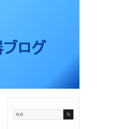
検
検
索
索
対