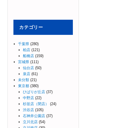
カテゴリー
千葉県
(280)
柏店
(121)
船橋店
(159)
宮城県
(111)
仙台店
(50)
泉店
(61)
未分類
(21)
東京都
(380)
ひばりが丘店
(37)
中野店
(22)
杉並店（閉店）
(24)
渋谷店
(105)
石神井公園店
(37)
立川北店
(54)
立川南店
(30)