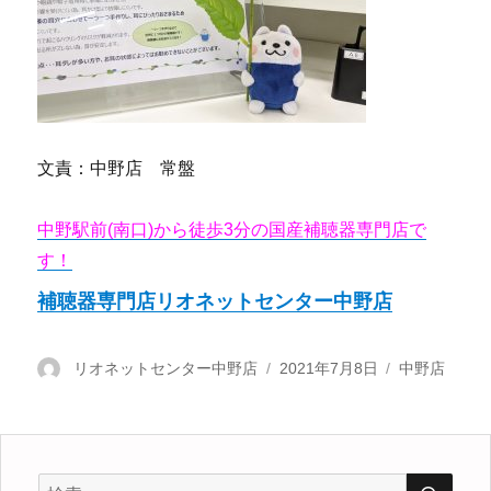
文責：中野店 常盤
中野駅前(南口)から徒歩3分の国産補聴器専門店で
す！
補聴器専門店リオネットセンター中野店
投
リオネットセンター中野店
投
2021年7月8日
カ
中野店
稿
稿
テ
者
日:
ゴ
リ
ー
検
検