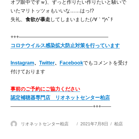
オブ眼中ですｗ)、ずっと作りたい作りたいと騒いで
いたマリトッツォもいいな……はっ!?
失礼、
食欲が暴走
してしまいました(ﾉ∀｀*)ﾍﾟﾁ
+++——————————————————
コロナウイルス感染拡大防止対策を行っています
Instagram
、
Twitter
、
Facebook
でもコメントを受け
付けております
事前のご予約にご協力ください
認定補聴器専門店 リオネットセンター柏店
————————————————–+++——
投
リオネットセンター柏店
投
2021年7月8日
カ
柏店
稿
稿
テ
者
日:
ゴ