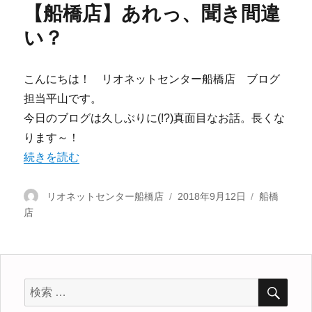
【船橋店】あれっ、聞き間違
い？
こんにちは！ リオネットセンター船橋店 ブログ
担当平山です。
今日のブログは久しぶりに(!?)真面目なお話。長くな
ります～！
“【船橋店】あれっ、聞き間違い？” の
続きを読む
投
リオネットセンター船橋店
投
2018年9月12日
カ
船橋
店
稿
稿
テ
者
日:
ゴ
リ
ー
検
検
索
索