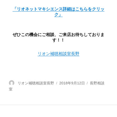
「リオネットマキシエンス詳細はこちらをクリッ
ク」
ぜひこの機会にご相談、ご来店お待ちしておりま
す！！
リオン補聴相談室長野
投
リオン補聴相談室長野
投
2018年9月12日
カ
長野相談
室
稿
稿
テ
者
日:
ゴ
リ
ー