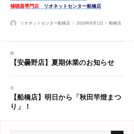
補聴器専門店
リオネットセンター船橋店
投
リオネットセンター船橋店
投
2018年8月1日
カ
船橋店
稿
稿
テ
者
日:
ゴ
リ
投
ー
前
稿
【安曇野店】夏期休業のお知らせ
過
去
ナ
の
ビ
投
次
稿:
【船橋店】明日から「秋田竿燈まつ
ゲ
次
り」！
の
ー
投
シ
稿:
検