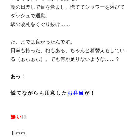
朝の日差しで目を覚まし、慌ててシャワーを浴びて
ダッシュで通勤。
駅の改札をくぐり抜け……
た、までは良かったんです。
日傘も持った、鞄もある、ちゃんと着替えもしてい
る（ぉぃぉぃ）。でも何か足りないような……？
あっ！
慌てながらも用意した
お弁当
が！
無い
!!
トホホ。