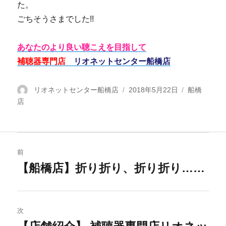
た。
ごちそうさまでした!!
あなたのより良い聴こえを目指して
補聴器専門店
リオネットセンター船橋店
投
リオネットセンター船橋店
投
2018年5月22日
カ
船橋
店
稿
稿
テ
者
日:
ゴ
リ
ー
投
前
稿
【船橋店】折り折り、折り折り……
過
去
ナ
の
ビ
投
次
稿: