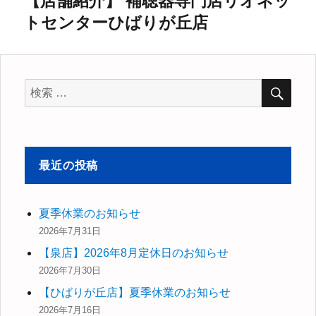
【店舗紹介】 補聴器専門店リオネッ
ゲ
次
トセンターひばりが丘店
の
ー
投
シ
稿:
検
ョ
検
索
索
ン
対
象:
最近の投稿
夏季休業のお知らせ
2026年7月31日
【泉店】2026年8月定休日のお知らせ
2026年7月30日
【ひばりが丘店】夏季休業のお知らせ
2026年7月16日