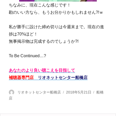
ちなみに、現在こんな感じです！
勘のいい方なら、もうお分かりかもしれません?!ｗ
私が勝手に設けた締め切りは今週末まで。現在の進
捗は70%ほど！
無事掲示物は完成するのでしょうか?!
To Be Continued…?
あなたのより良い聴こえを目指して
補聴器専門店
リオネットセンター船橋店
投
リオネットセンター船橋店
投
2018年5月21日
カ
船橋
店
稿
稿
テ
者
日:
ゴ
リ