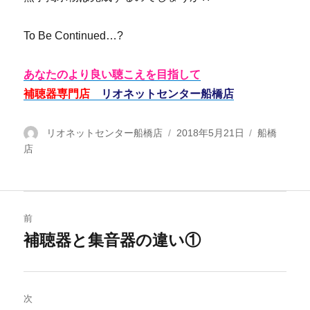
To Be Continued…?
あなたのより良い聴こえを目指して
補聴器専門店
リオネットセンター船橋店
投
リオネットセンター船橋店
投
2018年5月21日
カ
船橋
店
稿
稿
テ
者
日:
ゴ
リ
ー
投
前
稿
補聴器と集音器の違い①
過
去
ナ
の
ビ
投
次