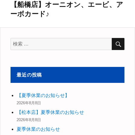
稿:
【船橋店】オーニオン、エービ、ア
ゲ
次
ーボカード♪
の
ー
投
シ
稿:
検
ョ
検
索
索
ン
対
象:
最近の投稿
【夏季休業のお知らせ】
2026年8月8日
【松本店】夏季休業のお知らせ
2026年8月8日
夏季休業のお知らせ