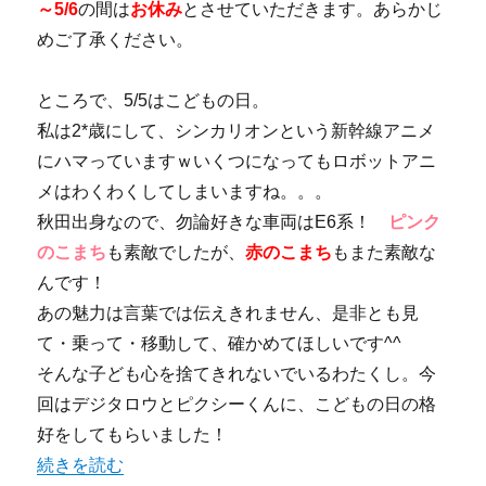
～5/6
の間は
お休み
とさせていただきます。あらかじ
めご了承ください。
ところで、5/5はこどもの日。
私は2*歳にして、シンカリオンという新幹線アニメ
にハマっていますｗいくつになってもロボットアニ
メはわくわくしてしまいますね。。。
秋田出身なので、勿論好きな車両はE6系！
ピンク
のこまち
も素敵でしたが、
赤のこまち
もまた素敵な
んです！
あの魅力は言葉では伝えきれません、是非とも見
て・乗って・移動して、確かめてほしいです^^
そんな子ども心を捨てきれないでいるわたくし。今
回はデジタロウとピクシーくんに、こどもの日の格
好をしてもらいました！
“【船橋店】定休日のお知らせと、こどもの日と” の
続きを読む