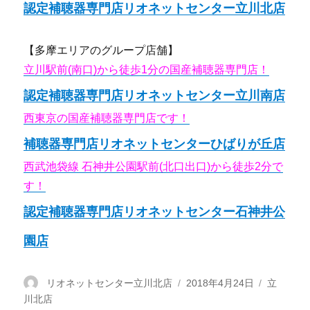
認定補聴器専門店リオネットセンター立川北店
【多摩エリアのグループ店舗】
立川駅前(南口)から徒歩1分の国産補聴器専門店！
認定補聴器専門店リオネットセンター立川南店
西東京の国産補聴器専門店です！
補聴器専門店リオネットセンターひばりが丘店
西武池袋線 石神井公園駅前(北口出口)から徒歩2分で
す！
認定補聴器専門店リオネットセンター石神井公
園店
投
リオネットセンター立川北店
投
2018年4月24日
カ
立
川北店
稿
稿
テ