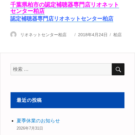
千葉県柏市の認定補聴器専門店リオネット
センター柏店
認定補聴器専門店リオネットセンター柏店
投
リオネットセンター柏店
投
2018年4月24日
カ
柏店
稿
稿
テ
者
日:
ゴ
リ
ー
検
検
索
索
対
象:
最近の投稿
夏季休業のお知らせ
2026年7月31日