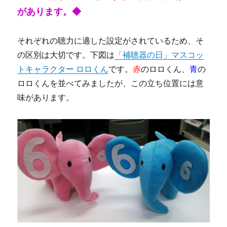
があります。◆
それぞれの聴力に適した設定がされているため、そ
の区別は大切です。下図は
「補聴器の日」マスコッ
トキャラクター ロロくん
です。
赤
のロロくん、
青
の
ロロくんを並べてみましたが、この立ち位置には意
味があります。