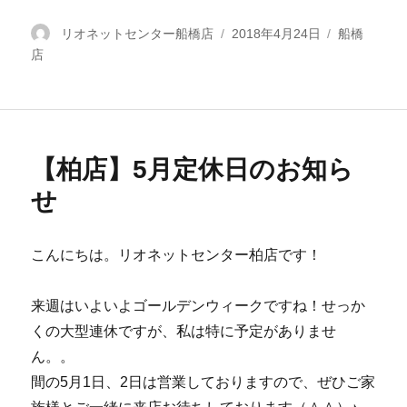
投
リオネットセンター船橋店
投
2018年4月24日
カ
船橋
店
稿
稿
テ
者
日:
ゴ
リ
ー
【柏店】5月定休日のお知ら
せ
こんにちは。リオネットセンター柏店です！
来週はいよいよゴールデンウィークですね！せっか
くの大型連休ですが、私は特に予定がありませ
ん。。
間の5月1日、2日は営業しておりますので、ぜひご家