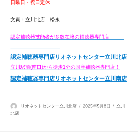
日曜日・祝日定休
文責：立川北店 松永
認定補聴器技能者が多数在籍の補聴器専門店
リオネ
ットセンター立川北店
認定補聴器専門店リオネットセンター立川北店
立川駅前(南口)から徒歩1分の国産補聴器専門店！
認定補聴器専門店リオネットセンター立川南店
投
リオネットセンター立川北店
投
2025年5月8日
カ
立川
北店
稿
稿
テ
者
日:
ゴ
リ
ー