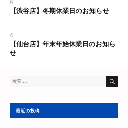
前
稿
【渋谷店】冬期休業日のお知らせ
過
去
ナ
の
ビ
投
次
稿:
【仙台店】年末年始休業日のお知ら
ゲ
次
せ
の
ー
投
シ
稿:
検
ョ
検
索
索
ン
対
象:
最近の投稿