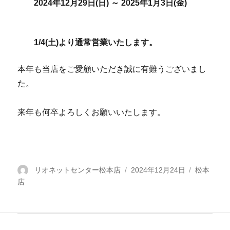
2024年12月29日(日) ～ 2025年1月3日(金)
1/4(土)より通常営業いたします。
本年も当店をご愛顧いただき誠に有難うございまし
た。
来年も何卒よろしくお願いいたします。
投
リオネットセンター松本店
投
2024年12月24日
カ
松本
店
稿
稿
テ
者
日:
ゴ
リ
ー
投