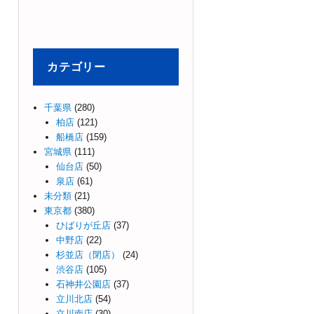
カテゴリー
千葉県
(280)
柏店
(121)
船橋店
(159)
宮城県
(111)
仙台店
(50)
泉店
(61)
未分類
(21)
東京都
(380)
ひばりが丘店
(37)
中野店
(22)
杉並店（閉店）
(24)
渋谷店
(105)
石神井公園店
(37)
立川北店
(54)
立川南店
(30)