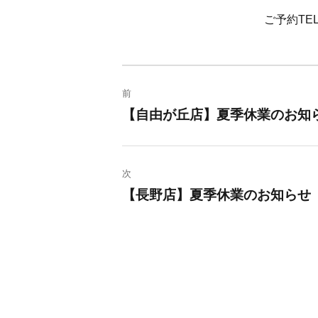
ご予約TEL→
投
前
稿
【自由が丘店】夏季休業のお知
過
去
ナ
の
ビ
次
投
【長野店】夏季休業のお知らせ
稿:
次
ゲ
の
ー
投
稿:
シ
ョ