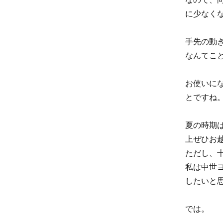
に少なく
手先の動
なんてこ
お使いに
とですね
夏の時期
上ぜひお
ただし、
私は中世
したいと
では。