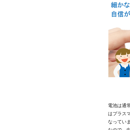
電池は通
はプラス
なってい
なので、