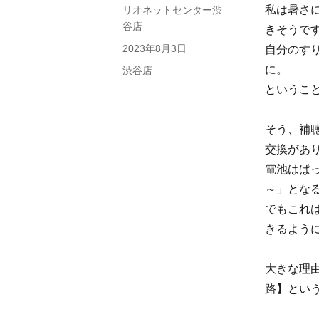
私は暑さ
投
リオネットセンター渋
稿
谷店
きそうで
者
投
2023年8月3日
自分のす
稿
に。
カ
渋谷店
日:
テ
というこ
ゴ
リ
そう、補
ー
交換があ
電池はぱ
～」とな
でもこれ
きるよう
大きな理
路】とい