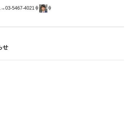
03-5467-4021🍦
🍦
らせ