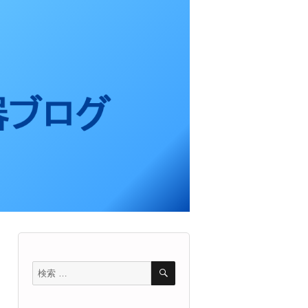
検
検
索
索
対