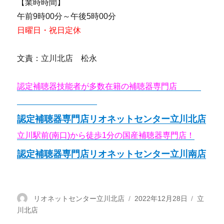
【業時時間】
午前9時00分～午後5時00分
日曜日・祝日定休
文責：立川北店 松永
認定補聴器技能者が多数在籍の補聴器専門店
リオネ
ットセンター立川北店
認定補聴器専門店リオネットセンター立川北店
立川駅前(南口)から徒歩1分の国産補聴器専門店！
認定補聴器専門店リオネットセンター立川南店
投
リオネットセンター立川北店
投
2022年12月28日
カ
立
川北店
稿
稿
テ
者
日:
ゴ