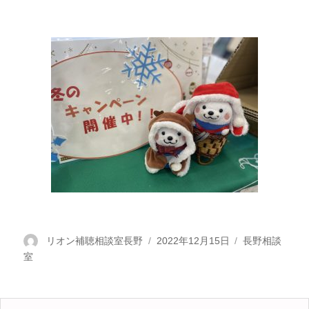
投
リオン補聴相談室長野
投
2022年12月15日
カ
長野相談
室
稿
稿
テ
者
日:
ゴ
リ
ー