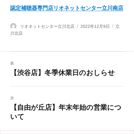
認定補聴器専門店リオネットセンター立川南店
投
リオネットセンター立川北店
投
2022年12月9日
カ
立
川北店
稿
稿
テ
者
日:
ゴ
リ
ー
投
前
稿
【渋谷店】冬季休業日のおしらせ
過
去
ナ
の
ビ
投
次
稿:
【自由が丘店】年末年始の営業につ
ゲ
次
いて
の
ー
投
シ
稿: