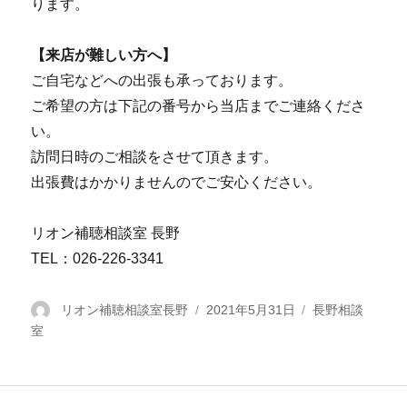
ります。
【来店が難しい
方へ
】
ご自宅などへの出張も承っております。
ご希望の方は下記の番号から当店までご連絡くださ
い。
訪問日時のご相談をさせて頂きます。
出張費はかかりませんのでご安心ください。
リオン補聴相談室 長野
TEL：026-226-3341
投
リオン補聴相談室長野
投
2021年5月31日
カ
長野相談
室
稿
稿
テ
者
日:
ゴ
リ
ー