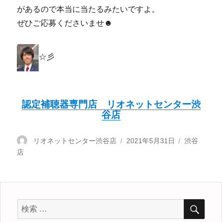
があるので本当に当たるみたいですよ。
ぜひご応募くださいませ☻
☆彡
認定補聴器専門店 リオネットセンター渋
谷店
投
リオネットセンター渋谷店
投
2021年5月31日
カ
渋谷
店
稿
稿
テ
者
日:
ゴ
リ
ー
検
検
索
索