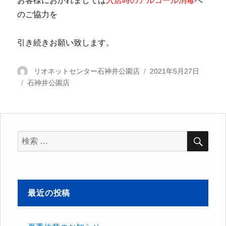
お客様におかれましては
入店時のアルコール消毒
へ
のご協力を
引き続きお願い致します。
投
リオネットセンター石神井公園店
投
2021年5月27日
カ
石神井公園店
稿
稿
テ
者
日:
ゴ
リ
ー
検
検
索
索
対
象:
最近の投稿