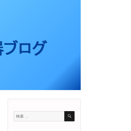
検
検
索
索
対