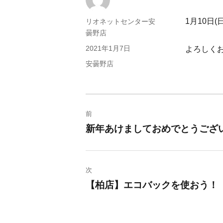
1月10日
投
リオネットセンター安
稿
曇野店
者
投
2021年1月7日
よろしく
稿
カ
安曇野店
日:
テ
ゴ
リ
投
ー
前
稿
新年あけましておめでとうござ
過
去
ナ
の
ビ
次
投
【柏店】エコバックを使おう！
稿:
次
ゲ
の
ー
投