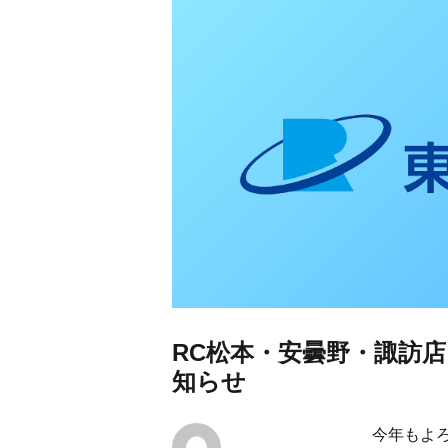
東日本リオン 補
RC松本・安曇野・諏訪店 
知らせ
今年もよ