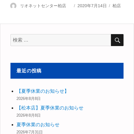
投
リオネットセンター柏店
投
2020年7月14日
カ
柏店
稿
稿
テ
者
日:
ゴ
リ
ー
検
検
索
索
対
象:
最近の投稿
【夏季休業のお知らせ】
2026年8月8日
【松本店】夏季休業のお知らせ
2026年8月8日
夏季休業のお知らせ
2026年7月31日