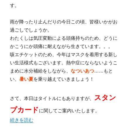
す。
雨が降ったり止んだりの今日この頃、皆様いかがお
過ごしでしょうか。
わたくしは気圧変動による頭痛持ちのため、どうに
かこうにか頭痛に耐えながら生きています。。。
咳エチケットのため、今年はマスクを着用する新し
い生活様式もございます。熱中症にならないようこ
まめに水分補給をしながら、
なついあつ
……もと
い、
暑い夏
を乗り越えていきましょう！
スタン
さて、本日はタイトルにもありますが、
プカード
に関してご案内いたします。
“【柏店】スタンプカード、始めました！” の
続きを読む